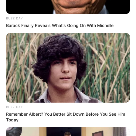
recursos
que hacen que se tenga que ajustar a la tasa a
la cual se presta este dinero”.
BUZZ DAY
Barack Finally Reveals What's Going On With Michelle
Lea también:
Nequi le solucionó dolor de cabeza a
usuarios con cajeros tras separación de Bancolombia
Estas son condiciones de algunos bancos que están en
su portal web,
pero que muy poco se contemplan, por
eso se aconseja revisar los detalles para que no tenga
alzas en los intereses.
COMPARTIR
ALERTA BOGOTÁ EN GOOGLE NEWS
BUZZ DAY
Remember Albert? You Better Sit Down Before You See Him
Today
TEMAS RELACIONADOS