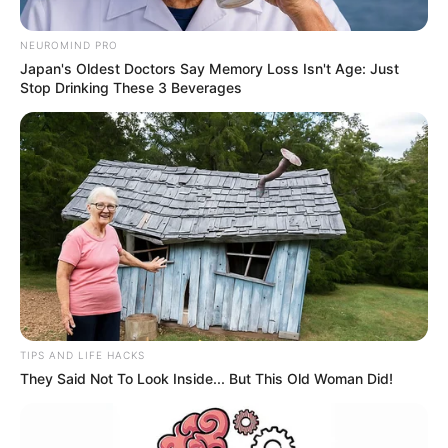
NEUROMIND PRO
Japan's Oldest Doctors Say Memory Loss Isn't Age: Just
Stop Drinking These 3 Beverages
Ingimage
Cambios importantes que hará Bancolombia con tarjeta
débito.
TIPS AND LIFE HACKS
They Said Not To Look Inside... But This Old Woman Did!
Por:
Óscar Barrero
Mayo 3, 2023