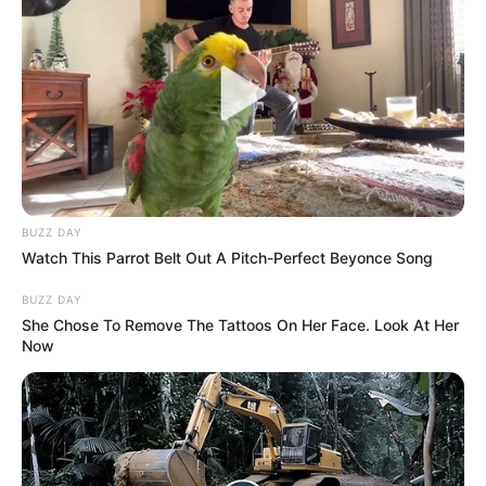
TARJETA DE CRÉDITO
COMPRAS
INTERESES DE BANCOS EN COLOMBIA
MANTÉNGASE EN ALERTA
Tenemos todas las noticias que le
interesan. Para estar bien informado, por
favor, active las notificaciones de Alerta.
BUZZ DAY
Watch This Parrot Belt Out A Pitch-Perfect Beyonce Song
ACTIVAR AHORA
BUZZ DAY
She Chose To Remove The Tattoos On Her Face. Look At Her
Now
TEMAS DESTACADOS
RECIBO DEL AGUA
LOCALIDAD DE USAQUÉN
CUNDINAMARCA
DESAPARECIDOS