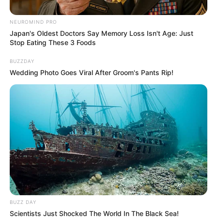
NEUROMIND PRO
Japan's Oldest Doctors Say Memory Loss Isn't Age: Just
Stop Eating These 3 Foods
BUZZDAY
Wedding Photo Goes Viral After Groom's Pants Rip!
Fedeciclismo
Vuelta a Colombia
Por:
Sophia Salamanca Gómez
Agosto 5, 2025
BUZZ DAY
Scientists Just Shocked The World In The Black Sea!