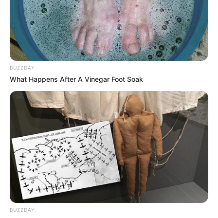
MANTÉNGASE EN ALERTA
Tenemos todas las noticias que le
interesan. Para estar bien informado, por
favor, active las notificaciones de Alerta.
BUZZDAY
What Happens After A Vinegar Foot Soak
ACTIVAR AHORA
TEMAS DESTACADOS
RECIBO DEL AGUA
LOCALIDAD DE USAQUÉN
CUNDINAMARCA
DESAPARECIDOS
CORTES DE LUZ
LOCALIDAD DE ENGATIVÁ
REGIOTRAM DE OCCIDENTE
LOCALIDAD DE SUBA
BUZZDAY