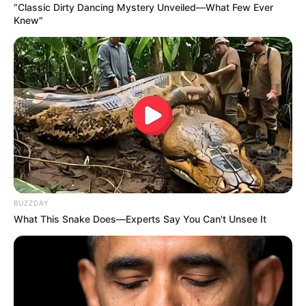
“Classic Dirty Dancing Mystery Unveiled—What Few Ever
Knew"
La quinta etapa de la Vuelta a Colombia 2025, que debía
correrse este martes entre
Duitama y Tocancipá
, fue
cancelada por motivos de orden público
. Según informó
la organización, los
bloqueos viales causados por el
Paro Minero en Boyacá
impiden garantizar condiciones
seguras para el paso de la caravana ciclística.
La decisión fue tomada en coordinación con la
Federación Colombiana de Ciclismo
y con el visto bueno
de los
directores deportivos de los equipos
. Se priorizó la
integridad de los ciclistas, el personal técnico, comisarios
y medios de comunicación.
BUZZDAY
What This Snake Does—Experts Say You Can't Unsee It
Lea también:
Pedalee entre frailejones: sendero en bici
que enamora en el sur de Bogotá
La ruta alterna que tomará la
caravana hacia Bogotá