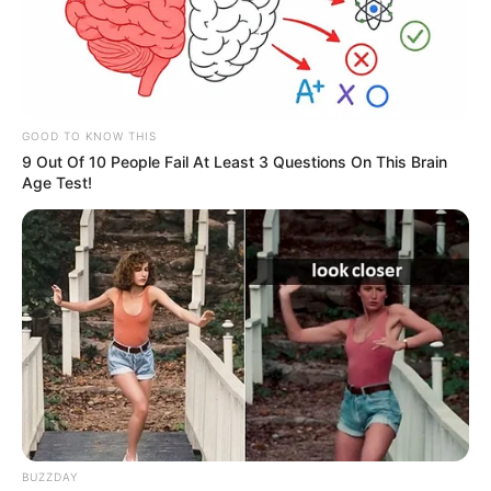
GOOD TO KNOW THIS
9 Out Of 10 People Fail At Least 3 Questions On This Brain
Age Test!
¿Por qué se suspendió la etapa entre
Duitama y Tocancipá?
BUZZDAY