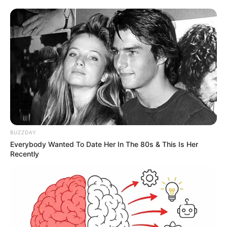
COMPARTIR
UNIRSE AL CANAL DE WHATSAPP
La
Vuelta a Colombia
es una de las competencias
ciclísticas más esperadas del calendario deportivo
nacional. Cada año, cientos de ciclistas recorren el país
en etapas que conectan a las regiones con una pasión
compartida.
BUZZDAY
Sin embargo, como en todo gran evento, los imprevistos
Everybody Wanted To Date Her In The 80s & This Is Her
pueden alterar el camino trazado. Esta vez, fue el
Recently
departamento de Boyacá el que obligó a hacer una pausa
en la carrera.
Le puede interesar:
El parche de ciclistas de Bogotá que
envidian en Nueva York