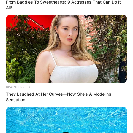
From Baddies To Sweethearts: 9 Actresses That Can Do It
LOCALIDAD DE SUBA
All!
BRAINBERRIES
They Laughed At Her Curves—Now She's A Modeling
Sensation