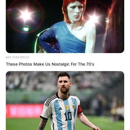
Queiroz.
Lea también:
Chile vs Colombia: Terrible patada de
James Rodríguez a Alexis Sánchez
El gol de Radamel Falcao García en los últimos minutos
del partido para salvar la papeleta de Colombia
,
mostrando que aún está vigente para estar en la
Selección como líder del equipo y goleador.
BRAINBERRIES
These Photos Make Us Nostalgic For The 70's
Lo malo:
De nuevo a Colombia le cuesta enfrentar a los equipos
pesados de Sudamérica
y sigue en deuda con la
estadística de los últimos años donde solo le pudo ganar
un partido a Argentina.
Juan Guillermo Cuadrado tuvo un pésimo partido sin
ningún aporte en ataque y un grave error en defensa que
le costó un gol a Colombia.