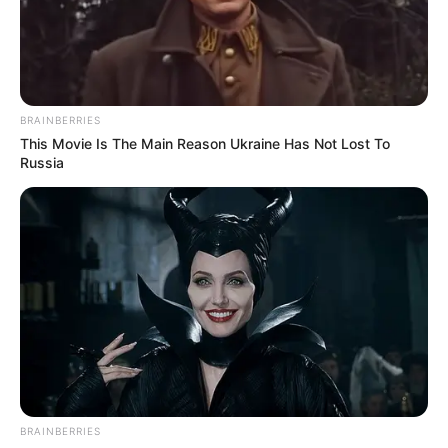
MANTÉNGASE EN ALERTA
BRAINBERRIES
Tenemos todas las noticias que le
interesan. Para estar bien informado, por
This Movie Is The Main Reason Ukraine Has Not Lost To
favor, active las notificaciones de Alerta.
Russia
ACTIVAR AHORA
TEMAS DESTACADOS
RECIBO DEL AGUA
LOCALIDAD DE USAQUÉN
CUNDINAMARCA
DESAPARECIDOS
CORTES DE LUZ
LOCALIDAD DE ENGATIVÁ
BRAINBERRIES
REGIOTRAM DE OCCIDENTE