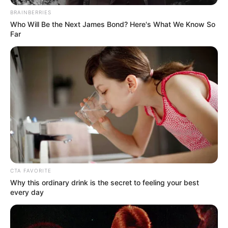
BRAINBERRIES
Who Will Be the Next James Bond? Here's What We Know So
Far
CTA FAVORITE
Why this ordinary drink is the secret to feeling your best
every day
Fue bueno el partido de Johan Mojica, siendo destacado
entre lo positivo por ser uno de los jugadores que de a
poco van
entrando en el ‘llavero’ de la Colombia de