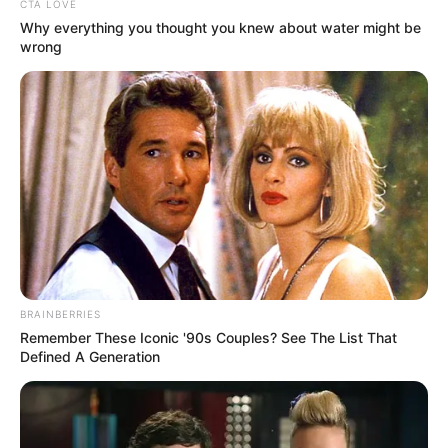
CTA LOVE
Why everything you thought you knew about water might be
wrong
TEMAS RELACIONADOS
JAMES RODRÍGUEZ
SELECCIÓN COLOMBIA
MÉXICO
MANTÉNGASE EN ALERTA
Tenemos todas las noticias que le
interesan. Para estar bien informado, por
favor, active las notificaciones de Alerta.
BRAINBERRIES
Remember These Iconic '90s Couples? See The List That
ACTIVAR AHORA
Defined A Generation
TEMAS DESTACADOS