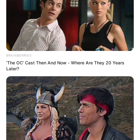
RECIBO DEL AGUA
LOCALIDAD DE USAQUÉN
CUNDINAMARCA
DESAPARECIDOS
CORTES DE LUZ
LOCALIDAD DE ENGATIVÁ
REGIOTRAM DE OCCIDENTE
LOCALIDAD DE SUBA
BRAINBERRIES
'The OC' Cast Then And Now - Where Are They 20 Years
Later?