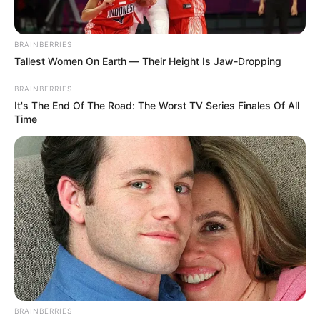
organizar un torneo con la participación de selecciones
de otras confederaciones. Se apunta a que serían un total
de ocho equipos invitados para completar
un torneo de
BRAINBERRIES
24 equipos.
Estos incluirían a
Colombia, Uruguay,
Tallest Women On Earth — Their Height Is Jaw-Dropping
España, Francia, Egipto, Senegal, Japón y Australia
BRAINBERRIES
It's The End Of The Road: The Worst TV Series Finales Of All
Time
BRAINBERRIES