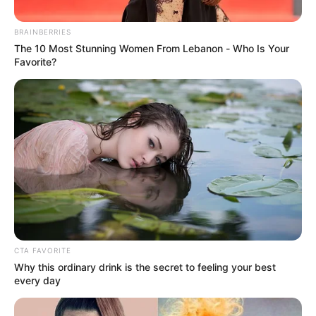
BRAINBERRIES
The 10 Most Stunning Women From Lebanon - Who Is Your
Favorite?
AFP
Selección Colombia jugará importante torneo.
Por:
Jhon Edison Sandoval Castro
Septiembre 6, 2024
CTA FAVORITE
Why this ordinary drink is the secret to feeling your best
every day