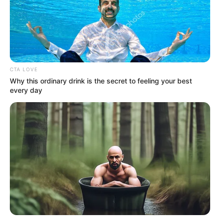
Mundo 2026.
Para el equipo nacional, la competencia es un reto y
revancha para mejorar su última aparición. Colombia
jugó la edición del 2000 y arribó hasta la final, pero cayó
ante una sorpresiva Canadá.
CTA LOVE
Why this ordinary drink is the secret to feeling your best
Le puede interesar:
Argentina goleó a Chile y ahora
every day
enfrentará a Colombia: la revancha esperada
Hasta el momento, la CONCACAF sigue evaluando las
mejores fechas para llevar a cabo el torneo. La idea es
reunir a varios de los mejores equipos del mundo en un
evento que serviría como una gran antesala de la Copa
del Mundo 2026.
COMPARTIR
ALERTA BOGOTÁ EN GOOGLE NEWS