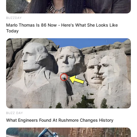
ACTIVAR AHORA
BUZZDAY
Marlo Thomas Is 86 Now - Here's What She Looks Like
Today
TEMAS DESTACADOS
RECIBO DEL AGUA
LOCALIDAD DE USAQUÉN
CUNDINAMARCA
DESAPARECIDOS
CORTES DE LUZ
LOCALIDAD DE ENGATIVÁ
REGIOTRAM DE OCCIDENTE
LOCALIDAD DE SUBA
BUZZ DAY
What Engineers Found At Rushmore Changes History