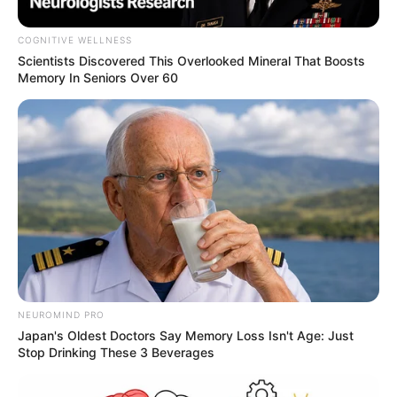
COGNITIVE WELLNESS
Scientists Discovered This Overlooked Mineral That Boosts
Memory In Seniors Over 60
Francisco Álvarez
Francisco Álvarez
Por:
Jhon Edison Sandoval Castro
NEUROMIND PRO
Enero 17, 2025
Japan's Oldest Doctors Say Memory Loss Isn't Age: Just
Stop Drinking These 3 Beverages