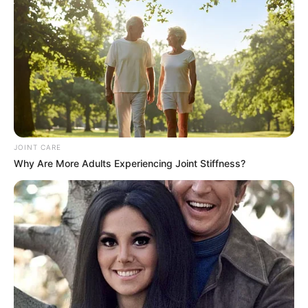
COMPARTIR
ALERTA BOGOTÁ EN GOOGLE NEWS
TEMAS RELACIONADOS
JOINT CARE
MOTOS
CARRERA
DEPORTES EXTREMOS
Why Are More Adults Experiencing Joint Stiffness?
MANTÉNGASE EN ALERTA
Tenemos todas las noticias que le
interesan. Para estar bien informado, por
favor, active las notificaciones de Alerta.