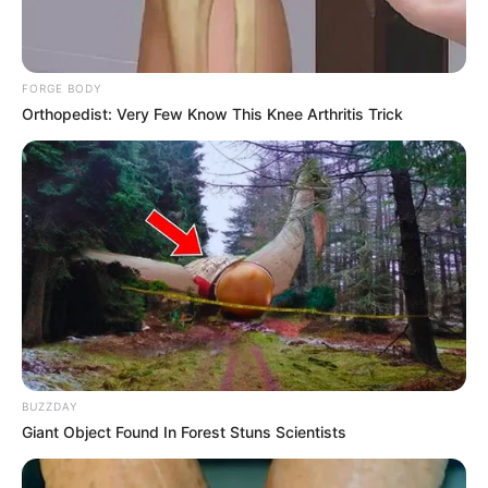
ampliamente por los europeos. Pesé a las exigencias del
desierto árabe, el cafetero logró también ganarse un lugar
en la historia de una competencia que muy pocos
finalizan.
FORGE BODY
Orthopedist: Very Few Know This Knee Arthritis Trick
BUZZDAY
Giant Object Found In Forest Stuns Scientists