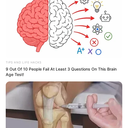
COMPARTIR
UNIRSE AL CANAL DE WHATSAPP
El
Rally Dakar
tuvo en
2025
una cuota colombiana. El
motociclista
Francisco Álvarez
logró la hazaña más
importante de las competencias de Rally mundial al
completar la edición que se corrió en
Arabia Saudita, en
uno de
los terrenos más exigentes para la competencia
TIPS AND LIFE HACKS
motor.
9 Out Of 10 People Fail At Least 3 Questions On This Brain
Age Test!
Para el cafetero, su primer Dakar tuvo dos semanas de
muchos retos
, etapas de 48 horas, dunas, bajas
temperaturas, y la exigencia del desierto
que suele retar
a varios de los mejores pilotos del mundo. Allí, el
deportista tricolor logró sortear las exigencias para
culminar la carrera.
Álvarez finalizó en la casilla 40 de la clasificación general
y revalidó su potencial en una disciplina dominada