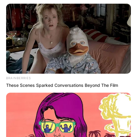
ACTIVAR AHORA
TEMAS DESTACADOS
RECIBO DEL AGUA
LOCALIDAD DE USAQUÉN
CUNDINAMARCA
DESAPARECIDOS
CORTES DE LUZ
LOCALIDAD DE ENGATIVÁ
REGIOTRAM DE OCCIDENTE
BRAINBERRIES
LOCALIDAD DE SUBA
These Scenes Sparked Conversations Beyond The Film