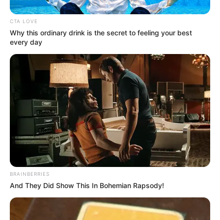
una transmisión muy bonita, diría yo que alucinante, con
todas las sorpresas que les vamos a dar”, afirmó Escallón
CTA LOVE
durante la conversación.
Why this ordinary drink is the secret to feeling your best
every day
Lea también:
Trabajadores tendrían 3 días de descanso:
nueva reforma laboral lo haría posible
BRAINBERRIES
And They Did Show This In Bohemian Rapsody!