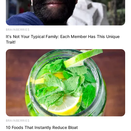
e internacional, con profundo impacto en comunidades
de todo el país.
COMPARTIR
BRAINBERRIES
It's Not Your Typical Family: Each Member Has This Unique
ALERTA BOGOTÁ EN GOOGLE NEWS
Trait!
TEMAS RELACIONADOS
DISCAPACITADOS
FIDES
MANTÉNGASE EN ALERTA
Tenemos todas las noticias que le
interesan. Para estar bien informado, por
BRAINBERRIES
favor, active las notificaciones de Alerta.
10 Foods That Instantly Reduce Bloat