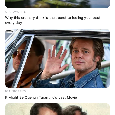
CTA FAVORITE
Why this ordinary drink is the secret to feeling your best
every day
Fundación Fides, en Facebook
Olimpiadas Fides 50 años en Bogotá
Por:
Miguel Andrés Galvis
BRAINBERRIES
Mayo 27, 2025
It Might Be Quentin Tarantino's Last Movie