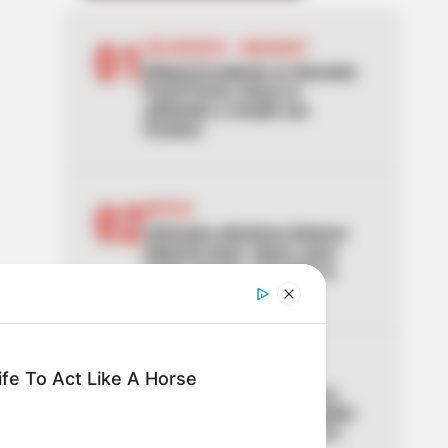
01
VÍA BOGOTÁ - GIRARDOT
[Video] Accidente en Girardot:
Fuchi Forero chocó al
adelantar y resultó con
fractura
02
MOTOS
Vehículos eléctricos livianos
deberán tener "placa" para
poder circular: esto dice la
nueva norma
03
AGUAS DE CARTAGENA
fe To Act Like A Horse
Alerta por falta de agua en
Cartagena: 30 % de la ciudad
afectada y la reparación se