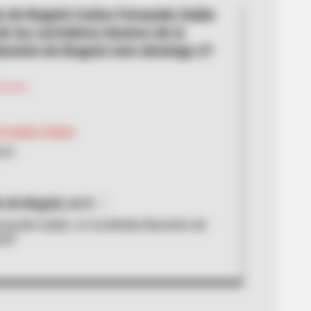
de de Bogotá Carlos Fernando Galán
e los corredores ilustres de la
ratón de Bogotá este domingo 27
l Andrés Galvis
025
a de Bogotá, en X
rnando Galán, en la Media Maratón de
025