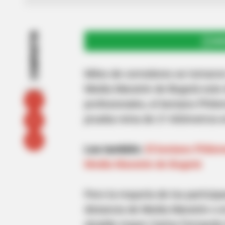
COMPARTIR
UNI
Miles de corredores se tomaron 
Media Maratón de Bogotá este d
profesionales, el keniano Phile
prueba reina de 21 kilómetros
Lea también:
El keniano Philem
Media Maratón de Bogotá
Pero la mayoría de los participa
distancia de Media Maratón o en
alcalde mayor Carlos Fernando