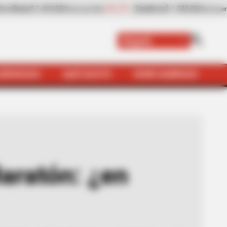
$ 1.983,00
-4,25%
Papaya
$ 3.221,00
+11,16%
(Precio por kilo)
(Precio por kilo)
Bogotá
SERVICIOS
QUÉ SUSTO
VIVIR SABROSO
en cuánto hizo los 10k?
aratón: ¿en