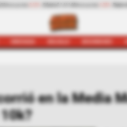
-1,23%
Pepino de rellenar
$ 2.423,00
-25,17%
Zanahoria
ilo)
(Precio por kilo)
HINCHADA
BOLSILLO
BOCHINCHES
tá
Hinchada
Galán también corrió en la Media Maratón: ¿
corrió en la Media M
 10k?