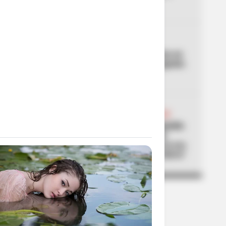
demora
04
ENEL - CODENSA
Enel confirma cortes de luz en
Bogotá para este 10 de agosto:
revise su barrio
05
ABELARDO DE LA ESPRIELLA
Lista de cabecillas de Medellín
trasladados por orden del
presidente Abelardo: "En la era
del tigre habrá mano de hierro"