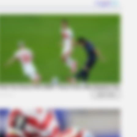
 Blue Lagoon Stars Today
BERRIES
pes Hollywood Invented That Have
hing To Do With Reality