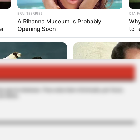
RTA BOGOTÁ EN GOOGLE NEWS
BRAINBERRIES
CTA F
A Rihanna Museum Is Probably
Why 
er
Opening Soon
to f
A MARATÓN
CARLOS FERNANDO GALÁN
MARATÓN
s que le interesan. Para estar bien informado, por favor,
de Alerta.
BRAINBERRIES