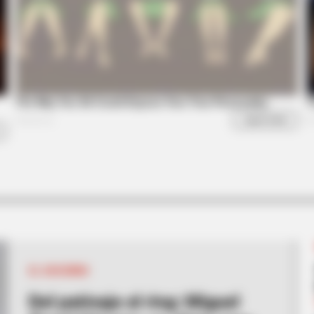
CTA LOVE
otball Fan Should Know
Why this ordinary drink i
every day
e
EL SOCORRO
Del patinaje al ring: Miguel