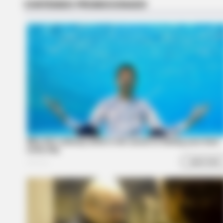
Unforgettable Awkward Moments 
BRAINBERRIES
Most People Don't Know That The
Celebrities Are Muslim