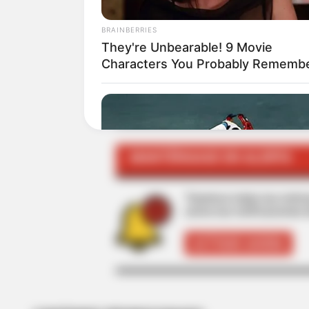
ALE
BRAINBERRIES
They're Unbearable! 9 Movie
Characters You Probably Rememb
TEMAS RELACIONADOS
MEDIA MARATÓN DE BOGOTÁ
MEDI
MANTÉNGASE EN ALERTA
Tenemos todas las noticia
active las notificaciones 
ACTIVAR AHORA
BRAINBERRIES