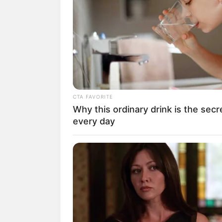
Vea después:
Tragedia en la M
Según los tiempos oficiales, el
segundos, pasando por la marca
segundos.
CTA FAVORITE
Why this ordinary drink is the secr
Teniendo en cuenta que la med
every day
hora y 40 minutos, es posible 
que aceptable, llegando en el lo
puesto 4.765.