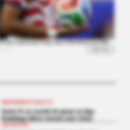
s the secret to feeling your best
INDEPENDIENTE SANTA FE
Santa Fe se acordó de ganar en liga:
Rodallega lideró victoria ante Chicó
LIGA BETPLAY