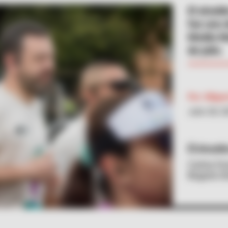
El alcal
fue uno d
Media Ma
de julio.
Por:
Migue
Julio 28, 2
Alcaldí
Carlos Fe
Bogotá 2