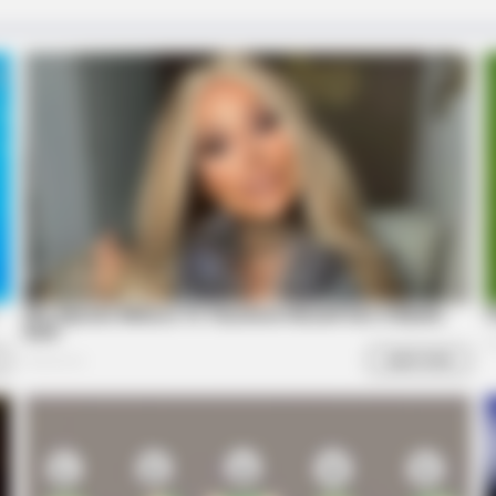
From The Olympics
You'll Be Amazed By The
BRAINBERRIES
BRAIN
se 8
Once Criticized For Her Figure, Now
Tro
She's Turning Heads
Not