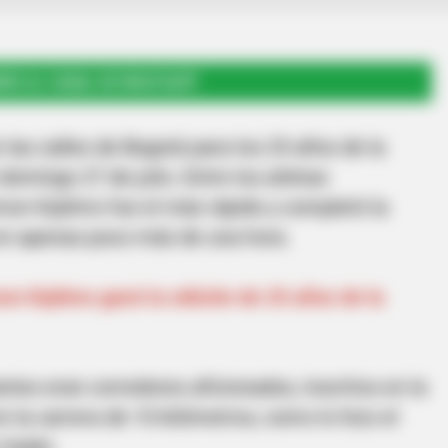
RSE AL CANAL DE WHATSAPP
las calles de Bogotá para los 25 años de la
omingo 27 de julio. Entre los atletas
mon Kiplimo fue el más rápido y completó la
 en apenas poco más de una hora.
on Kiplimo ganó la edición de 25 años de la
ntes eran corredores aficionados, inscritos en la
 la carrera de 10 kilómetros, como lo hizo el
 Galán.