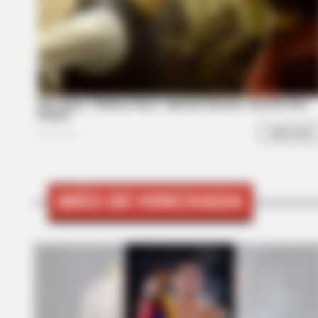
BRAINBERRIES
10 World Cup 2026 Facts Every Fo
MÁS DE HINCHADA
BRAINBERRIES
Remember This Kick-Ass Star? Se
His Shocking Transformation