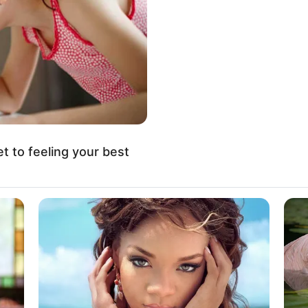
MB: un corredor murió a 200 metros de la meta
 tiempo del alcalde fue de una hora y 17
 de los 5 kilómetros en 41 minutos y 42
et to feeling your best
iana de los tiempos es de más o menos una
ver que el del burgomaestre fue un tiempo más
te de la mejor cuarta parte de corredores, en el