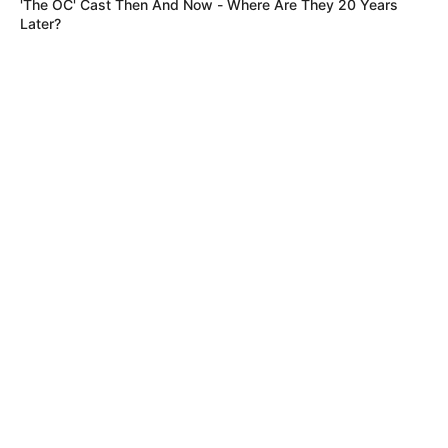
'The OC' Cast Then And Now - Where Are They 20 Years
Later?
Crédito: Camila Díaz -
Santa Fe vs Pasto- Liga
RCN Radio
Betplay 2025