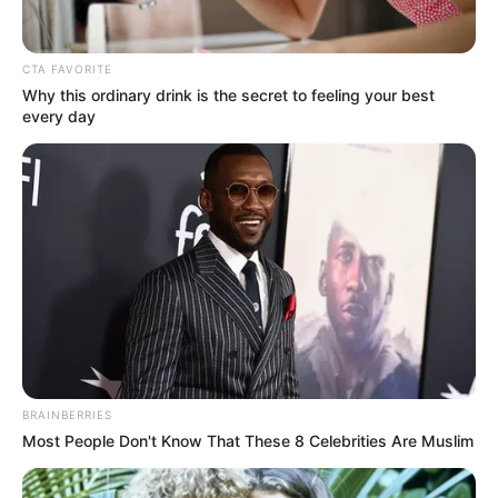
alejarse de los puestos de clasificación en un duelo que
generó grandes expectativas en la capital colombiana.
CTA FAVORITE
Lea también:
Pa' que lleve a la suegra: la mejor fritanga
Why this ordinary drink is the secret to feeling your best
está al lado de Bogotá, dicen expertos
every day
BRAINBERRIES
Most People Don't Know That These 8 Celebrities Are Muslim