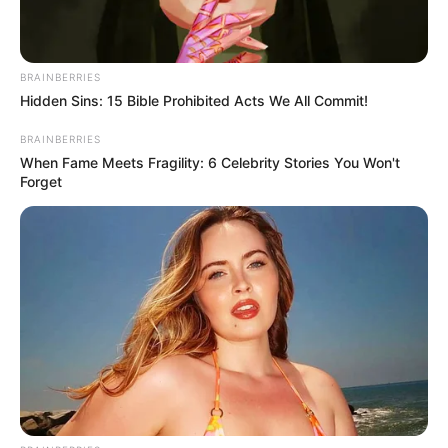
BRAINBERRIES
Hidden Sins: 15 Bible Prohibited Acts We All Commit!
BRAINBERRIES
When Fame Meets Fragility: 6 Celebrity Stories You Won't
Forget
Crédito: Camila Díaz -
Santa Fe vs Pasto- Liga
RCN Radio
Betplay 2025