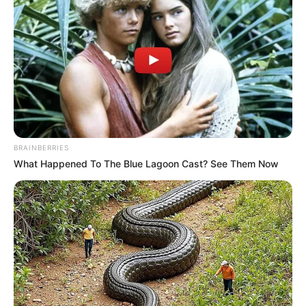
Rodallega abre el marcador en un
primer tiempo de dominio local
El encuentro comenzó con
Santa Fe
tomando la
iniciativa, generando las primeras aproximaciones a
BRAINBERRIES
través de
Hugo Rodallega y Omar Albornoz.
A los 7
What Happened To The Blue Lagoon Cast? See Them Now
minutos,
Santiago Mosquera
estremeció el poste tras una
asistencia de Omar Fernández. El dominio cardenal se vio
recompensado al minuto 44, cuando Rodallega definió
con precisión desde fuera del área para poner el 1-0.
Durante esta primera etapa, el árbitro mostró tarjetas
amarillas a
Yílmar Velásquez
de
Santa Fe
y
Mauricio
Castaño
de
Pasto
, ambas por juego brusco. El equipo
visitante tuvo pocas aproximaciones claras, destacando
un remate de Gustavo Torres que fue controlado por el