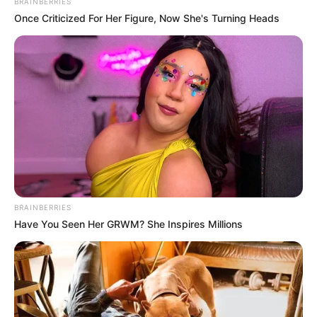
BRAINBERRIES
Once Criticized For Her Figure, Now She's Turning Heads
Crédito: Camila Díaz -
Santa Fe vs Pasto- Liga
RCN Radio
Betplay 2025
BRAINBERRIES
Have You Seen Her GRWM? She Inspires Millions