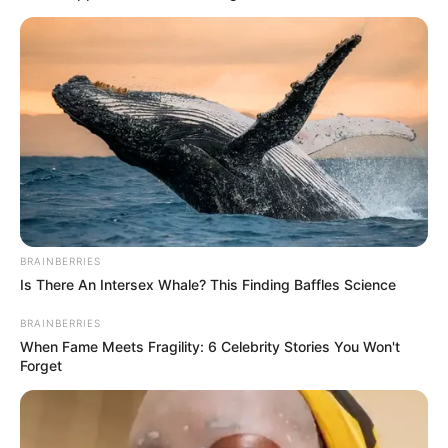
COMPARTIR
UNIRSE AL CANAL DE WHATSAPP
Alberto Gamero,
exdirector técnico de Millonarios, habló
sobre su futuro en el programa
'Planeta Fútbol' de
Antena 2,
donde se refirió a las
ofertas que ha recibido
desde su salida del club bogotano
y a su proceso de
reflexión tras dejar el cargo.
El estratega inició la entrevista recordando el inicio de la
BRAINBERRIES
Liga Betplay 2025 y su ausencia en el torneo. "Yo estaba
Is There An Intersex Whale? This Finding Baffles Science
en México cuando comenzó la Liga y dije
'después de 19
años comienza la Liga Colombiana sin Alberto Gamero'"
,
BRAINBERRIES
afirmó.
When Fame Meets Fragility: 6 Celebrity Stories You Won't
Forget
Gamero reconoció que ha tenido opciones para dirigir a
otros equipos, especialmente tras oficializarse su salida
de Millonarios. "He tenido posibilidad
y mucho más a
principio de año cuando se supo lo de Millonarios.
Ahí