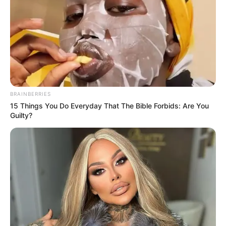
tuve un par de llamadas, pero no era la idea,
no era salir
de Millonarios e ir a buscar otra posibilidad",
explicó.
BRAINBERRIES
15 Things You Do Everyday That The Bible Forbids: Are You
Guilty?