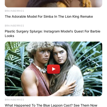
BRAINBERRIES
The Adorable Model For Simba In The Lion King Remake
BRAINBERRIES
Plastic Surgery Splurge: Instagram Model's Quest For Barbie
Looks
Colprensa
Alberto Gamero
Por:
Daniela Duarte
Febrero 5, 2025
BRAINBERRIES
What Happened To The Blue Lagoon Cast? See Them Now