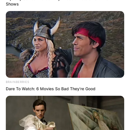
Shows
ACTIVAR AHORA
TEMAS DESTACADOS
RECIBO DEL AGUA
LOCALIDAD DE USAQUÉN
CUNDINAMARCA
DESAPARECIDOS
CORTES DE LUZ
LOCALIDAD DE ENGATIVÁ
REGIOTRAM DE OCCIDENTE
BRAINBERRIES
LOCALIDAD DE SUBA
Dare To Watch: 6 Movies So Bad They're Good