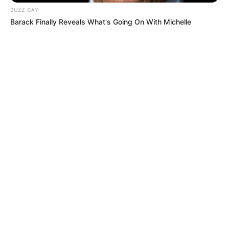
interesan. Para estar bien informado, por
BUZZ DAY
favor, active las notificaciones de Alerta.
Barack Finally Reveals What's Going On With Michelle
ACTIVAR AHORA
TEMAS DESTACADOS
RECIBO DEL AGUA
LOCALIDAD DE USAQUÉN
CUNDINAMARCA
DESAPARECIDOS
CORTES DE LUZ
LOCALIDAD DE ENGATIVÁ
REGIOTRAM DE OCCIDENTE
LOCALIDAD DE SUBA