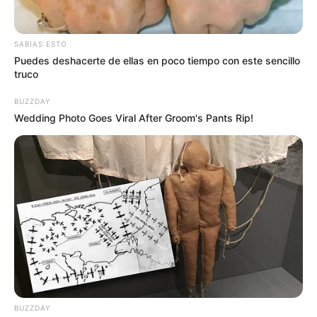
Desadaptado hincha de Santa Fe
olvidó sus raíces y le podría chantar
SABIAS ESTO
sanción al equipo por racismo
Puedes deshacerte de ellas en poco tiempo con este sencillo
truco
BUZZDAY
Wedding Photo Goes Viral After Groom's Pants Rip!
BUZZDAY