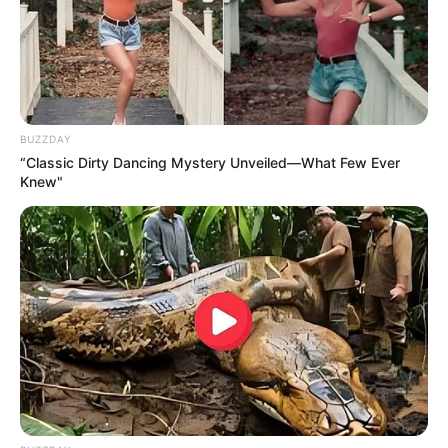
El comandante también fue enfático al afirmar que
si se
hubiese tratado de otro rival que fuera a enfrentar el
Inter, sí se hubiera habilitado el ingreso de la barra,
pero
al tratarse de Nacional, se buscó sancionar por los
antecedentes.
BUZZDAY
"Espero la sanción de la comisión para esa barra.
No
“Classic Dirty Dancing Mystery Unveiled—What Few Ever
pueden venir a golpear policías, a generar desorden y
Knew"
que no pase nada, tiene que haber una sanción.
Si
hubiera sido con otros equipos, pues los otros han tenido
un comportamiento ejemplar. Hay que premiar al que se
porta bien, y al que se porta mal, debe tener una sanción",
dijo el general Cristancho.
¿Dónde se jugará el partido del Inter
de Bogotá y Nacional?
El partido entre el Internacional de Bogotá y Atlético
Nacional
se jugará finalmente en el Estadio