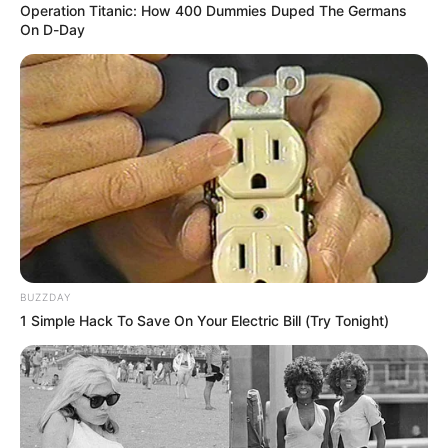
Operation Titanic: How 400 Dummies Duped The Germans
On D-Day
Pese a esto, la Comisión Distrital de Seguridad,
Comodidad y Convivencia para el Fútbol de Bogotá, negó
la realización del encuentro en El Campín y, además de
eso,
prohibió la entrada de hinchada visitante.
Inicialmente, se conoció que el motivo principal que dio la
comisión para no aceptar jugar en El Campín y con
hinchada visitante
es que este fin de semana se
celebrará el Día de la Madre.
BUZZDAY
Sin embargo,
en las últimas horas se conocieron motivos
1 Simple Hack To Save On Your Electric Bill (Try Tonight)
adicionales
que llevaron a las autoridades a no prestar el
estadio ni permitir el ingreso de barras de Nacional.
No prestaron El Campín por tratarse
de barras de Nacional