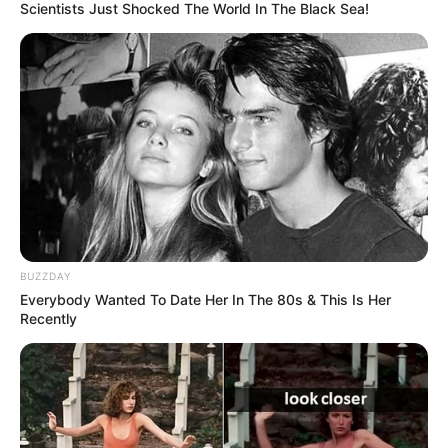
Scientists Just Shocked The World In The Black Sea!
momento, algunas barras del verde paisa se
enfrentaron entre sí y causaron desmanes y problemas
de orden público.
"Se enfrentaron entre ellos mismos.
Cuando salen de El
Campín, ese día me lesionaron tres policías,
vandalizaron una ambulancia y también un vehículo de
la policía.
Desde ese momento he venido pidiendo la
sanción con esa barra. No es posible, yo con las
hinchadas de Millonarios y Santa Fe no he tenido un
problema", dijo Cristancho.
BUZZDAY
Everybody Wanted To Date Her In The 80s & This Is Her
Recently