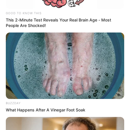
GOOD TO KNOW THIS
This 2-Minute Test Reveals Your Real Brain Age - Most
People Are Shocked!
Colprensa
Partido de Inter de Bogotá vs Nacional ya tiene estadio
para jugarse.
BUZZDAY
Por:
Anthonny José Galindo Florian
What Happens After A Vinegar Foot Soak
Mayo 8, 2026