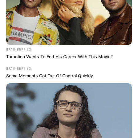
¿Dónde va a vivir Falcao?
Se había especulado que el ‘Tigre’ no viviría en Bogotá,
sino en municipios cercanos. Incluso,
en las redes
sociales circulaban imágenes del delantero samario, en
compañía de su esposa, visitando algunos predios.
BRAINBERRIES
Tarantino Wants To End His Career With This Movie?
Para aclarar esto, Enrique Camacho, presidente de
BRAINBERRIES
Millonarios, habló en una entrevista con un medio de
Some Moments Got Out Of Control Quickly
comunicación nacional.
Camacho destacó que el
goleador histórico de la Selección Colombia sí residirá
en Bogotá
, descartando la posibilidad de que viviera en
municipios como Chía o Cota.
Lea también:
Este será el plan de seguridad que tendrá
Falcao por su llegada a Millonarios
Camacho enfatizó que, durante la negociación, él y su
equipo se reunieron con Falcao, su esposa e hijos. Lorelei