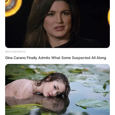
MANTÉNGASE EN ALERTA
Tenemos todas las noticias que le
interesan. Para estar bien informado, por
favor, active las notificaciones de Alerta.
ACTIVAR AHORA
BRAINBERRIES
Gina Carano Finally Admits What Some Suspected All Along
TEMAS DESTACADOS
RECIBO DEL AGUA
LOCALIDAD DE USAQUÉN
CUNDINAMARCA
DESAPARECIDOS
CORTES DE LUZ
LOCALIDAD DE ENGATIVÁ
REGIOTRAM DE OCCIDENTE
LOCALIDAD DE SUBA