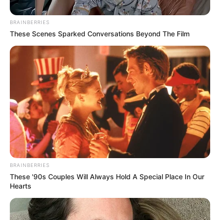
BRAINBERRIES
These Scenes Sparked Conversations Beyond The Film
Inaldo Pérez - Antena 2
Hinchas de Millonarios reciben notición antes del clásico:
Azules felices
BRAINBERRIES
Por:
Óscar Barrero
These '90s Couples Will Always Hold A Special Place In Our
Hearts
Junio 21, 2024