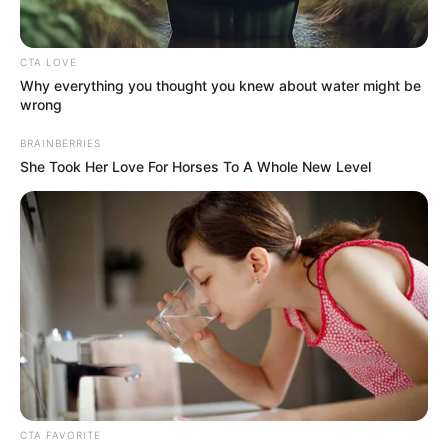
‘Tigre’
y destacó un tema importante para los hinchas: el
precio de las boletas.
CTA LOVE
Why everything you thought you knew about water might be
wrong
BRAINBERRIES
She Took Her Love For Horses To A Whole New Level
CTA FAVORITE