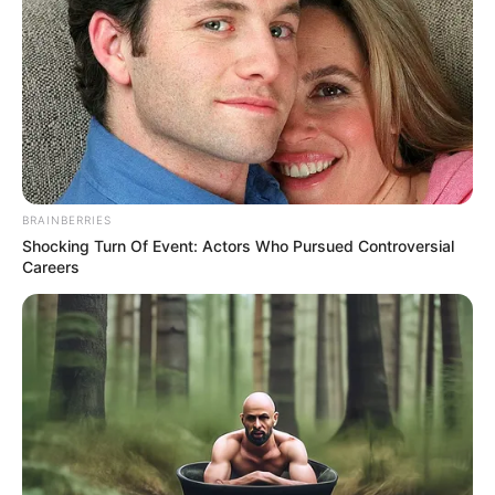
COMPARTIR
UNIRSE AL CANAL DE WHATSAPP
Radamel Falcao García se ha convertido en el nuevo
delantero de Millonarios FC, un fichaje de gran relevancia
en la historia reciente del fútbol colombiano
, comparable
BRAINBERRIES
a la llegada de figuras como Alfredo Di Stéfano y Adolfo
Shocking Turn Of Event: Actors Who Pursued Controversial
Pedernera.
Careers
Tras el anuncio de su fichaje, se han revelado diversos
detalles sobre la estancia de Falcao en el país.
Los
hinchas ya palpitan su llegada y están ansiosos por
conocer el precio de las boletas para llenar el coloso de
la 57.
Gustavo Serpa, mayor accionista de
Millonarios FC,
habló en La FM de RCN Radio sobre la contratación del