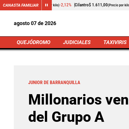
-2,12%
Cilantro
$ 1.611,00
-1,23%
Pepino de rellenar
CANASTA FAMILIAR
or kilo)
(Precio por kilo)
agosto 07 de 2026
QUEJÓDROMO
JUDICIALES
TAXIVIRIS
INICIO
Alerta B
JUNIOR DE BARRANQUILLA
Millonarios ven
del Grupo A