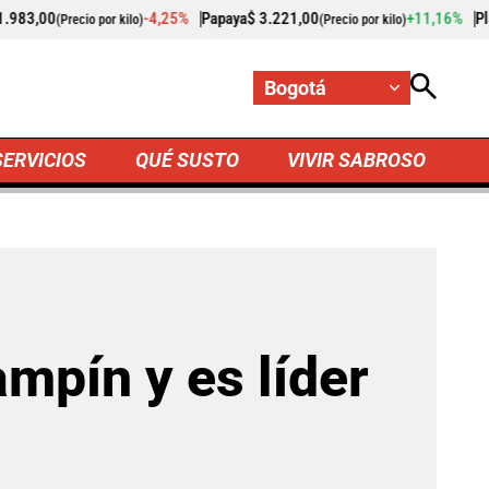
%
Papaya
$ 3.221,00
+11,16%
Plátano hartón verde
$ 2.170,
(Precio por kilo)
Bogotá
SERVICIOS
QUÉ SUSTO
VIVIR SABROSO
 es líder del Grupo A
ampín y es líder