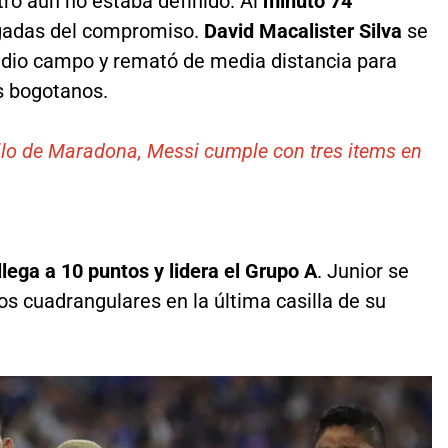
tro aún no estaba definido. Al
minuto 74
ugadas del compromiso.
David Macalister Silva
se
edio campo y remató de media distancia para
os bogotanos.
ilo de Maradona, Messi cumple con tres items en
llega a 10 puntos y lidera el Grupo A
. Junior se
los cuadrangulares en la última casilla de su