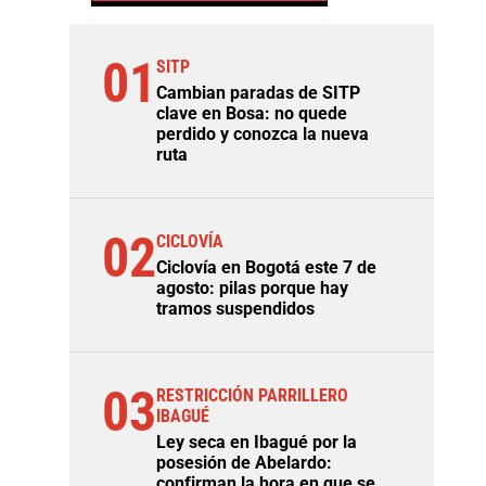
01
SITP
Cambian paradas de SITP
clave en Bosa: no quede
perdido y conozca la nueva
ruta
02
CICLOVÍA
Ciclovía en Bogotá este 7 de
agosto: pilas porque hay
tramos suspendidos
03
RESTRICCIÓN PARRILLERO
IBAGUÉ
Ley seca en Ibagué por la
posesión de Abelardo:
confirman la hora en que se