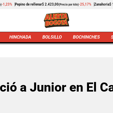
$ 2.423,00
-25,17%
Zanahoria
$ 1.983,00
-4,25
(Precio por kilo)
(Precio por kilo)
HINCHADA
BOLSILLO
BOCHINCHES
ogotá
Hinchada
Millonarios venció a Junior en El Campín y
ció a Junior en El C