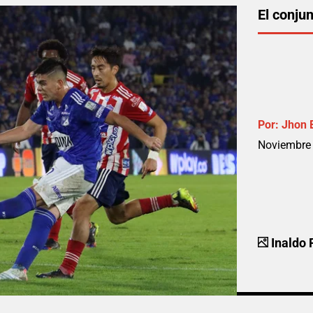
El conju
Por:
Jhon 
Noviembre 
Inaldo 