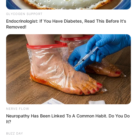
GLYCOGEN SUPPORT
Endocrinologist: If You Have Diabetes, Read This Before It's
Removed!
Dimayor
Millonarios, Alberto Gamero, Cristian Arango.
Por:
Tomás Guzmán Torres
NERVE FLOW
Julio 25, 2021
Neuropathy Has Been Linked To A Common Habit. Do You Do
It?
BUZZ DAY