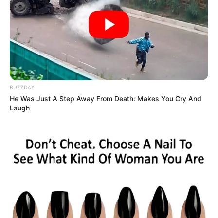
Luego del partido ante el Everton por la Florida Cup,
Millonarios enfrentará a Atlético Nacional
, también por
dicho torneo amistoso. Luego enfrentará como visitante
al
Once Caldas
en la tercera fecha de la Liga Betplay.
COMPARTIR
BUZZDAY
ALERTA BOGOTÁ EN GOOGLE NEWS
He Was Just A Step Away From Death: Makes You Cry And
Laugh
TEMAS RELACIONADOS
MILLONARIOS
FICHAJES MILLONARIOS
ALBERTO GAMERO
MANTÉNGASE EN ALERTA