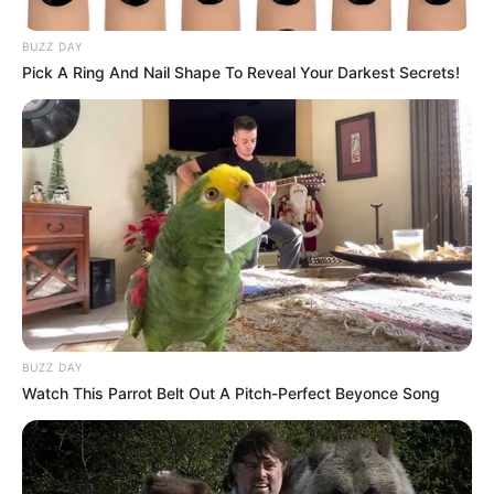
Tenemos todas las noticias que le
interesan. Para estar bien informado, por
BUZZ DAY
favor, active las notificaciones de Alerta.
Pick A Ring And Nail Shape To Reveal Your Darkest Secrets!
ACTIVAR AHORA
TEMAS DESTACADOS
RECIBO DEL AGUA
LOCALIDAD DE USAQUÉN
CUNDINAMARCA
DESAPARECIDOS
CORTES DE LUZ
LOCALIDAD DE ENGATIVÁ
REGIOTRAM DE OCCIDENTE
BUZZ DAY
LOCALIDAD DE SUBA
Watch This Parrot Belt Out A Pitch-Perfect Beyonce Song