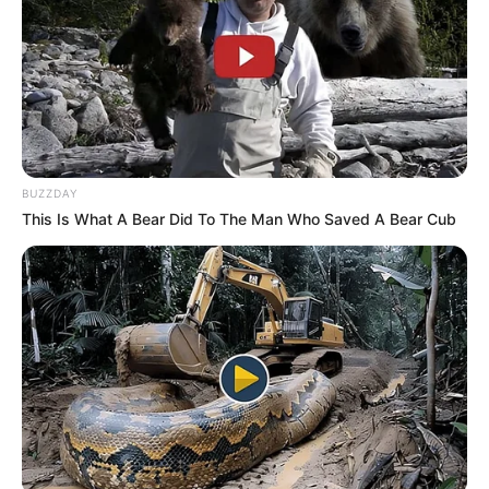
BUZZDAY
This Is What A Bear Did To The Man Who Saved A Bear Cub