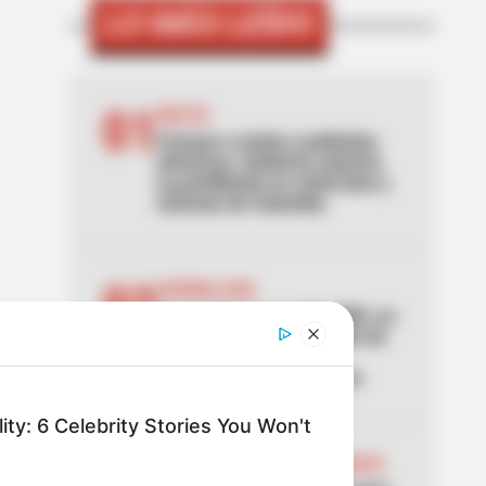
LO MÁS LEÍDO
01
MOTOS
Frenazo a motos y patinetas
eléctricas: Gobierno autoriza
su prohibición en ciclorrutas y
ciclovías de Colombia
02
AVENIDA NQS
Se paraliza la avenida NQS, en
Bogotá, por manifestación de
hinchas de Santa Fe:
TransMilenio no se mueve
ty: 6 Celebrity Stories You Won't
03
MANIFESTACIONES EN BOGOTÁ