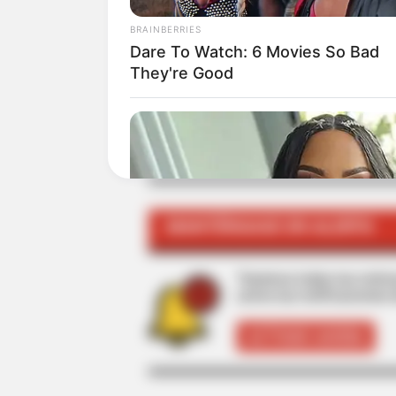
BRAINBERRIES
ALE
Dare To Watch: 6 Movies So Bad
They're Good
TEMAS RELACIONADOS
ELIMINATORIAS AL MUNDIAL
SELEC
MANTÉNGASE EN ALERTA
Tenemos todas las noticia
active las notificaciones 
ACTIVAR AHORA
BRAINBERRIES