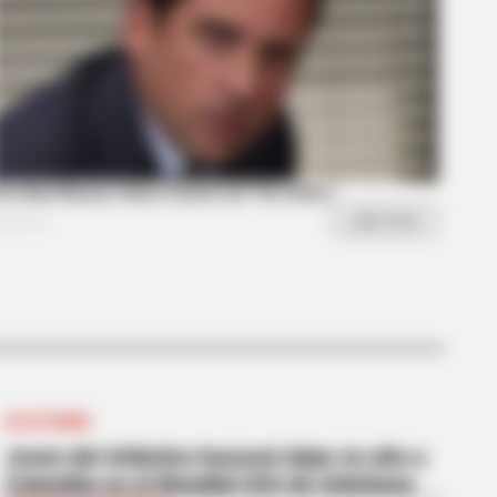
hanged Overnight
ATLETISMO
Joven del Atlántico buscará dejar en alto a
Colombia en el Mundial U20 de Atletismo