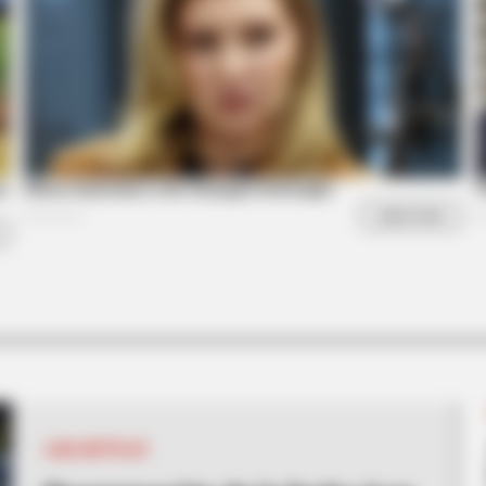
BRAINBERRIES
Olena Zelenska's Life C
e
LIGA BETPLAY