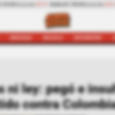
-4,25%
Papaya
$ 3.221,00
+11,16%
Plátano hartón ve
or kilo)
(Precio por kilo)
HINCHADA
BOLSILLO
BOCHINCHES
ada
Neymar sin Dios ni ley: pegó e insultó y no vio la am
ni ley: pegó e insul
tido contra Colombi