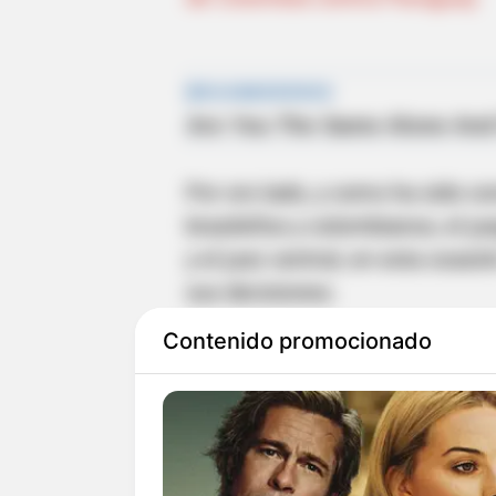
Por oro lado, y como ha sido co
brasileños y colombianos, el ju
y el juez central, en esta ocasi
sus decisiones.
Contenido promocionado
La principal polémica se regis
acción fuerte entre Johan Moji
referí no sancionó falta a su fav
A pesar de lo sucedido, Tobar n