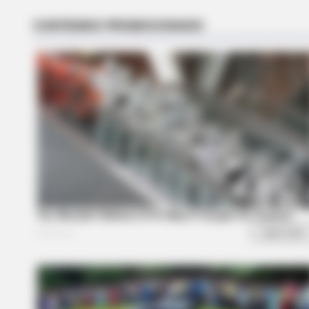
She Spent A Fortune To Look Like
BRAINBERRIES
17 Astonishingly Beautiful Cave
Churches
BRAINBERRIES
The Most Unexpected Wedding D