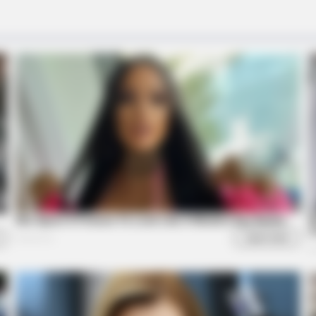
 A Modern-Day Barbie
Unforgettable Awkward
BRAINBERRIES
BRAIN
The Truth Will Finally Set Gina Carano
’90
Free
Hol
ance Moments