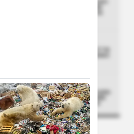
Autoridades se preparan para
manifestaciones en Bogotá
este 7 de agosto: puntos de
concentración
04
CORTES DE LUZ
Cortes de luz en Bogotá el 7 de
agosto: un solo barrio quedará
sin servicio
05
FC BARCELONA
Lamine Yamal se fue de rumba
en la Comuna 13 de Medellín
con Ryan Castro y Westcol