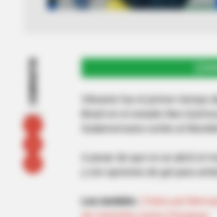
COMPARTIR
UNI
Vibrante fue el primer tiempo d
Brasil en el estadio Neo Químic
Sudamericana rumbo al Mundia
A pesar de que no se abrió el 
y con opciones de gol para amb
Lea también:
¡Todos pal Metrop
de Colombia contra Paraguay