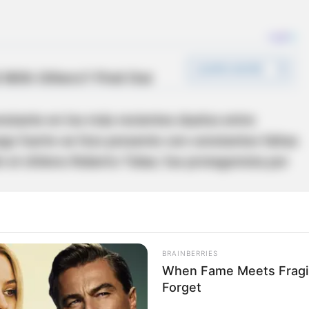
nstante en los más recientes duelos entre
ego fuerte se hizo presente con constantes faltas
ón el chileno Roberto Tobar, fue protagonista por
tró en los primeros minutos después de una
ca con Neymar. Al darse cuenta
Neymar que el
BRAINBERRIES
or, encaró al chileno y hasta lo "pecheó".
When Fame Meets Fragili
Forget
o lo advirtió no lo amonestó.