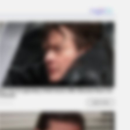
 Moments From The Olympics
BERRIES
s TV Icons Who Faded Out Of
lywood