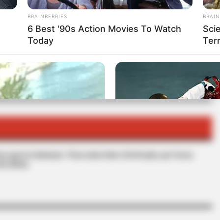
BRAINBERRIES
BRAIN
RTA BOGOTÁ EN GOOGLE NEWS
6 Best '90s Action Movies To Watch
Sci
Today
Terr
CIÓN COLOMBIA
NEYMAR
s que le interesan. Para estar bien informado, por favor,
de Alerta.
BRAINBERRIES