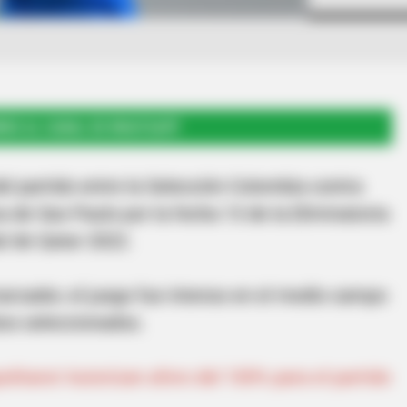
RSE AL CANAL DE WHATSAPP
el partido entre la Selección Colombia contra
a de Sao Paulo por la fecha 13 de la Eliminatoria
l de Qatar 2022.
marcador, el juego fue intenso en el medio campo
os seleccionados.
olitano! Autorizan aforo del 100% para el partido