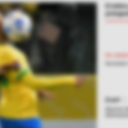
El árbitr
protagon
Por:
Danie
Noviembre 
AFP
Neymar de
Eliminator