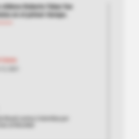
o chileno Roberto Tobar fue
ista en el primer tiempo.
l Zabala
12, 2021
 Brasil contra Colombia por
ias al Mundial