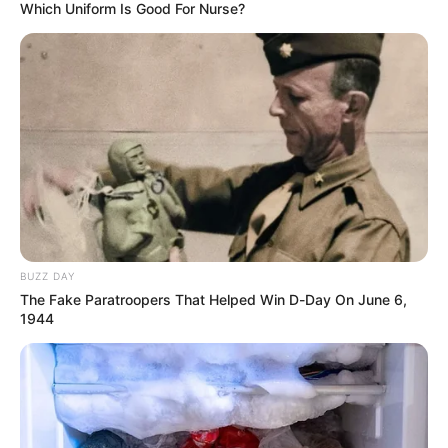
Yesid Pira (Hino-One-La Red-Suzuki) a 11'37"
Which Uniform Is Good For Nurse?
Robinson Fabián López (GW Erco Shimano) a
12'18"
COMPARTIR
ALERTA BOGOTÁ EN GOOGLE NEWS
TEMAS RELACIONADOS
DEPORTES
CICLISMO
VUELTA A COLOMBIA
BUZZ DAY
The Fake Paratroopers That Helped Win D-Day On June 6,
1944
MANTÉNGASE EN ALERTA
Tenemos todas las noticias que le
interesan. Para estar bien informado, por