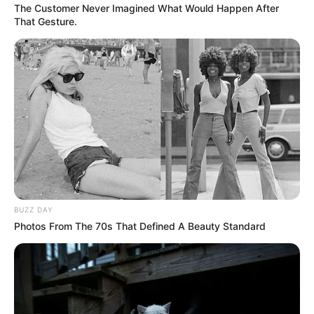
The Customer Never Imagined What Would Happen After
COMPARTIR
That Gesture.
UNIRSE AL CANAL DE WHATSAPP
Rodrigo Contreras (NU Colombia) se convirtió este
domingo 10 de agosto en tricampeón
de la
Vuelta a
Colombia
al quedarse con el primer lugar de la
clasificación general en la edición de 2025.
Contreras defendió con éxito, en la etapa 10, el primer
lugar de la general
ante los ataques de Diego Camargo
(Team Medellín).
BUZZ DAY
Photos From The 70s That Defined A Beauty Standard
En otros deportes:
Al león se le apareció un leopardo:
Santa Fe perdió 2-1 contra Bucaramanga