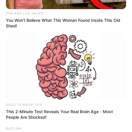
TIPS AND LIFE HACKS
You Won't Believe What This Woman Found Inside This Old
Shed!
Fedeciclismo
Rodrigo Contreras, campeón de la Vuelta a Colombia
2025.
Por:
Daniel Zabala
GOOD TO KNOW THIS
This 2-Minute Test Reveals Your Real Brain Age - Most
Agosto 10, 2025
People Are Shocked!
BUZZ DAY