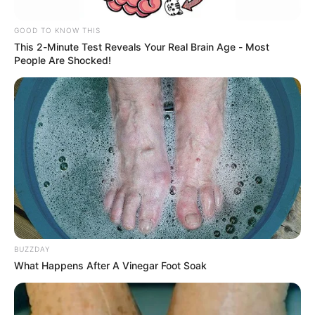
GOOD TO KNOW THIS
This 2-Minute Test Reveals Your Real Brain Age - Most
People Are Shocked!
Crédito:
Camisa principal de Independiente
Umbro
Santa Fe.
BUZZDAY
What Happens After A Vinegar Foot Soak