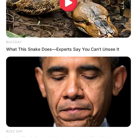
BUZZDAY
What This Snake Does—Experts Say You Can't Unsee It
BUZZ DAY