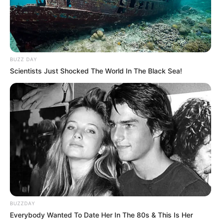
TEMAS RELACIONADOS
TEMPORADA 2020
SANTA FE
BUZZ DAY
MANTÉNGASE EN ALERTA
Scientists Just Shocked The World In The Black Sea!
Tenemos todas las noticias que le
interesan. Para estar bien informado, por
favor, active las notificaciones de Alerta.
ACTIVAR AHORA
TEMAS DESTACADOS
BUZZDAY
Everybody Wanted To Date Her In The 80s & This Is Her