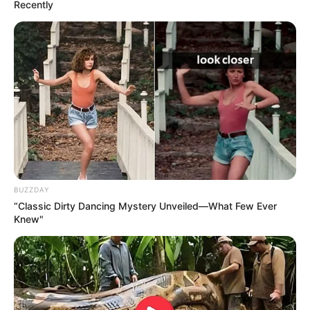
RECIBO DEL AGUA
LOCALIDAD DE USAQUÉN
Recently
CUNDINAMARCA
DESAPARECIDOS
CORTES DE LUZ
LOCALIDAD DE ENGATIVÁ
REGIOTRAM DE OCCIDENTE
LOCALIDAD DE SUBA
BUZZDAY
“Classic Dirty Dancing Mystery Unveiled—What Few Ever
Knew"