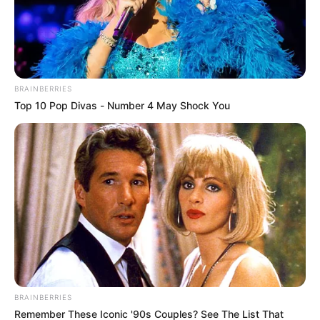
su renuncia apenas terminando el torneo, cuando se creía
que construiría un equipo para pelear el título el año
siguiente.
BRAINBERRIES
Top 10 Pop Divas - Number 4 May Shock You
BRAINBERRIES
Remember These Iconic '90s Couples? See The List That