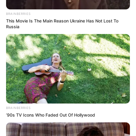
técnico es originario.
BRAINBERRIES
This Movie Is The Main Reason Ukraine Has Not Lost To
Russia
Colprensa
Diego Cocca, cuando fue presentado como técnico de
BRAINBERRIES
Millonarios
’90s TV Icons Who Faded Out Of Hollywood
Por:
Miguel Andrés Galvis
Julio 9, 2025