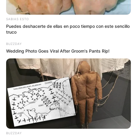
SABIAS ESTO
Puedes deshacerte de ellas en poco tiempo con este sencillo
truco
BUZZDAY
Wedding Photo Goes Viral After Groom's Pants Rip!
El compromiso inició con varias oportunidades para
ambos conjuntos, pues las defensas no pudieron
acomodarse en el partido y esto fue aprovechado por los
atacantes de ambos conjuntos.
BUZZDAY