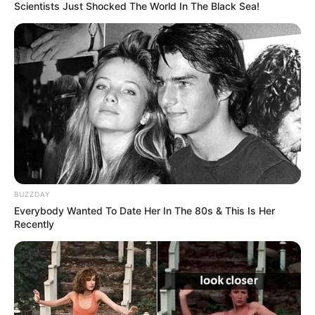
TEMAS RELACIONADOS
Scientists Just Shocked The World In The Black Sea!
UNIÓN MAGDALENA
LIGA BETPLAY
MILLONARIOS FC
RADAMEL FALCAO GARCÍA
GOLES
MANTÉNGASE EN ALERTA
Tenemos todas las noticias que le
interesan. Para estar bien informado, por
favor, active las notificaciones de Alerta.
BUZZDAY
Everybody Wanted To Date Her In The 80s & This Is Her
ACTIVAR AHORA
Recently
TEMAS DESTACADOS