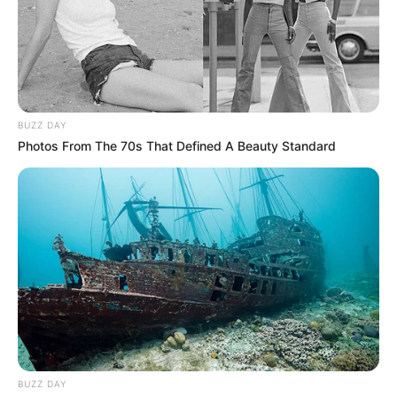
David González
puede ser uno de los factores que más
ha afectado al estilo de juego de Millonarios y la última
derrota del equipo en Bogotá ante el
Deportivo
Independiente Medellín
puso más presión en el nuevo
proceso del entrenador con pasado en el Deportes
Tolima.
BUZZ DAY
Photos From The 70s That Defined A Beauty Standard
Ante esto,
Millonarios
busca volver a mostrar un buen
juego en la cancha y dejar atrás resultados como la
derrota ante el
DIM
o el empate a último minuto ante
Llaneros
en su visita a la ciudad de Villavicencio.
COMPARTIR
ALERTA BOGOTÁ EN GOOGLE NEWS
BUZZ DAY