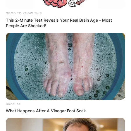
GOOD TO KNOW THIS
This 2-Minute Test Reveals Your Real Brain Age - Most
People Are Shocked!
Colprensa
Falcao García dio detalles sobre su futuro.
Por:
Nicolás Restrepo Guaqueta
Febrero 21, 2025
BUZZDAY
What Happens After A Vinegar Foot Soak
COMPARTIR