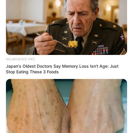
UNIRSE AL CANAL DE WHATSAPP
Millonarios
visita a
Unión Magdalena
para ponerse al día
en
Liga Betplay
, pues el compromiso de la primera fecha
de la competición no pudo jugarse en la fecha asignada
tras el ataque que recibió el bus del equipo 'embajador' en
su traslado hacía el
Sierra Nevada
de la ciudad de
Santa
NEUROMIND PRO
Marta.
Japan's Oldest Doctors Say Memory Loss Isn't Age: Just
Stop Eating These 3 Foods
Ahora, la
Dimayor
asignó una nueva fecha para el
compromiso y es por esto que Millonarios visita a Unión
Magdalena en la tarde de este 20 de febrero.
Lea también:
Millonarios anuncia el fichaje y renovación:
hinchas se ilusionan