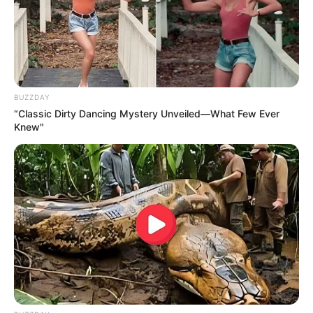
RECIBO DEL AGUA
LOCALIDAD DE USAQUÉN
CUNDINAMARCA
DESAPARECIDOS
CORTES DE LUZ
LOCALIDAD DE ENGATIVÁ
REGIOTRAM DE OCCIDENTE
LOCALIDAD DE SUBA
BUZZDAY
“Classic Dirty Dancing Mystery Unveiled—What Few Ever
Knew"