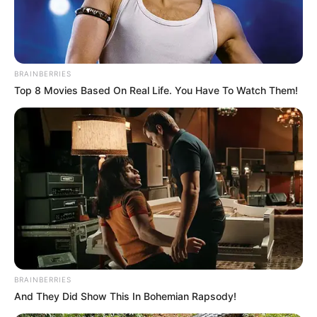
MALTRATO INFANTIL
LOCALIDAD DE KENNEDY
MANTÉNGASE EN ALERTA
BRAINBERRIES
Top 8 Movies Based On Real Life. You Have To Watch Them!
Tenemos todas las noticias que le
interesan. Para estar bien informado, por
favor, active las notificaciones de Alerta.
ACTIVAR AHORA
TEMAS DESTACADOS
BRAINBERRIES
RECIBO DEL AGUA
LOCALIDAD DE USAQUÉN
CUNDINAMARCA
DESAPARECIDOS
And They Did Show This In Bohemian Rapsody!
CORTES DE LUZ
LOCALIDAD DE ENGATIVÁ