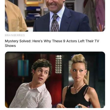
BRAINBERRIES
Mystery Solved: Here's Why These 9 Actors Left Their TV
Shows
Prieto Corredor
se expone a una condena que oscila
entre 33 y 50 años de prisión
y no tendría ninguna rebaja
ni beneficios, teniendo en cuenta que la víctima era un