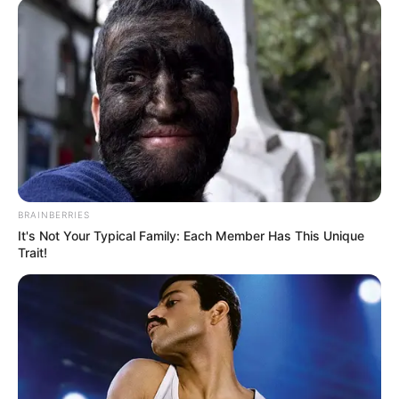
se entregó ante autoridades.
Lea además:
Zapatos, ropa y pedazos de hierro fue lo
que quedó del accidente en La Línea: Se conocen nuevas
imágenes
La Fiscalía General reveló durante la audiencia que
cuenta con material probatorio suficiente que
demostraría que Prieto Corredor, cometió el homicidio
en medio de un acto de intolerancia ante la decisión que
tomó la mujer.
BRAINBERRIES
It's Not Your Typical Family: Each Member Has This Unique
COMPARTIR
Trait!
ALERTA BOGOTÁ EN GOOGLE NEWS
TEMAS RELACIONADOS