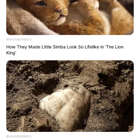
BRAINBERRIES
How They Made Little Simba Look So Lifelike in 'The Lion
King'
Foto suministrada por la USPEC
Por:
Jenny Rocio Angarita
Enero 6, 2022
BRAINBERRIES