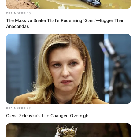
familiar.
BRAINBERRIES
Lea también:
Colombianos ya no necesitarán visa para
The Massive Snake That's Redefining 'Giant'—Bigger Than
viajar al Reino Unido
Anacondas
BRAINBERRIES
Olena Zelenska's Life Changed Overnight