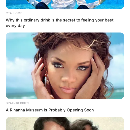
CTA LOVE
Why this ordinary drink is the secret to feeling your best
every day
BRAINBERRIES
RCN Radio
A Rihanna Museum Is Probably Opening Soon
No ceder la silla en TransMilenio a adulto mayor le podría
salir muy caro
Por:
Jenny Rocio Angarita