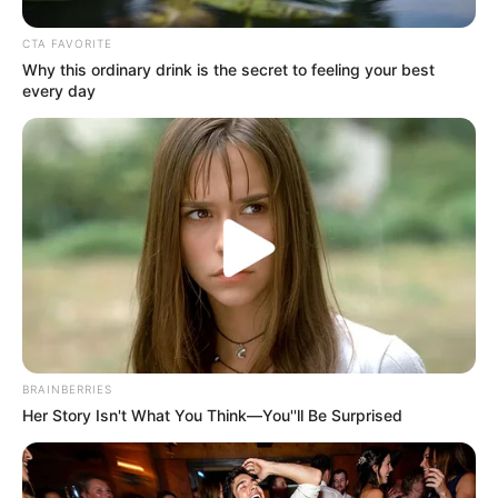
favor, active las notificaciones de Alerta.
CTA FAVORITE
Why this ordinary drink is the secret to feeling your best
ACTIVAR AHORA
every day
TEMAS DESTACADOS
RECIBO DEL AGUA
LOCALIDAD DE USAQUÉN
CUNDINAMARCA
DESAPARECIDOS
CORTES DE LUZ
LOCALIDAD DE ENGATIVÁ
REGIOTRAM DE OCCIDENTE
LOCALIDAD DE SUBA
BRAINBERRIES
Her Story Isn't What You Think—You''ll Be Surprised