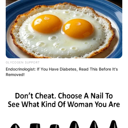
COMPARTIR
UNIRSE AL CANAL DE WHATSAPP
Tras la orden de
captura inmediata a Daneidy Barrera
,
conocida públicamente como
Epa Colombia
, que la
condenó a permanecer en prisión cinco años y dos
meses, son muchos los que se preguntan sobre la
situación actual de la modelo e 'influencer' Aida Vactoria
GLYCOGEN SUPPORT
Merlano.
Endocrinologist: If You Have Diabetes, Read This Before It's
Removed!
Aida Victoria Merlano
, influencer y figura mediática en
Colombia, ha sido condenada a 13 años y 10 meses de
prisión por su participación en la fuga de su madre, la
excongresista Aida Merlano.
El Tribunal Superior de Bogotá
ratificó esta condena el
pasado marzo, aumentando la pena inicial que había
sido de siete años y seis meses. La corte determinó que
Aida Victoria colaboró en la fuga de su madre
al utilizar