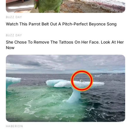
candente entre sus seguidores y la opinión pública.
COMPARTIR
BUZZ DAY
Watch This Parrot Belt Out A Pitch-Perfect Beyonce Song
ALERTA BOGOTÁ EN GOOGLE NEWS
BUZZ DAY
She Chose To Remove The Tattoos On Her Face. Look At Her
Now
TEMAS RELACIONADOS
CORTE SUPREMA DE JUSTICIA
AIDA VICTORIA MERLANO
MANTÉNGASE EN ALERTA
Tenemos todas las noticias que le
interesan. Para estar bien informado, por
favor, active las notificaciones de Alerta.
HABERION