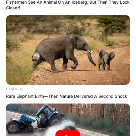
Fishermen See An Animal On An Iceberg, But Then They Look
Closer!
ACTIVAR AHORA
TEMAS DESTACADOS
RECIBO DEL AGUA
LOCALIDAD DE USAQUÉN
CUNDINAMARCA
DESAPARECIDOS
CORTES DE LUZ
LOCALIDAD DE ENGATIVÁ
REGIOTRAM DE OCCIDENTE
LOCALIDAD DE SUBA
HABERION
Rare Elephant Birth—Then Nature Delivered A Second Shock