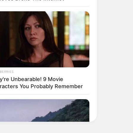
BERRIES
y're Unbearable! 9 Movie
racters You Probably Remember