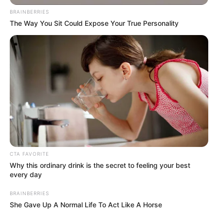
BRAINBERRIES
The Way You Sit Could Expose Your True Personality
CTA FAVORITE
Why this ordinary drink is the secret to feeling your best
every day
La víctima, identificada como
Janeth Aragón,
fue
encontrada desmembrada por parientes, agentes de la
BRAINBERRIES
Policía Metropolitana de Bogotá y miembros del Cuerpo
She Gave Up A Normal Life To Act Like A Horse
Oficial de Bomberos dentro del baño del inmueble el