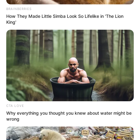
Tenemos todas las noticias que le
interesan. Para estar bien informado, por
BRAINBERRIES
favor, active las notificaciones de Alerta.
How They Made Little Simba Look So Lifelike in 'The Lion
King'
ACTIVAR AHORA
TEMAS DESTACADOS
RECIBO DEL AGUA
LOCALIDAD DE USAQUÉN
CUNDINAMARCA
DESAPARECIDOS
CORTES DE LUZ
LOCALIDAD DE ENGATIVÁ
REGIOTRAM DE OCCIDENTE
LOCALIDAD DE SUBA
CTA LOVE
Why everything you thought you knew about water might be
wrong