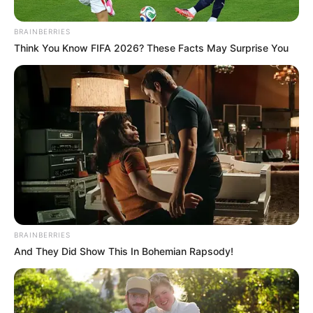
BRAINBERRIES
Think You Know FIFA 2026? These Facts May Surprise You
Foto archivo
Levantamiento de cuerpo. Imagen de referencia.
Por:
Héctor Santiago Guaman Espinosa
BRAINBERRIES
Octubre 16, 2020
And They Did Show This In Bohemian Rapsody!