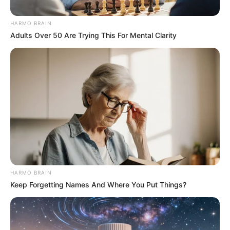
HARMO BRAIN
Adults Over 50 Are Trying This For Mental Clarity
Inaldo Pérez
HARMO BRAIN
recicladores
Keep Forgetting Names And Where You Put Things?
Por:
Andrés Prieto
Noviembre 24, 2022