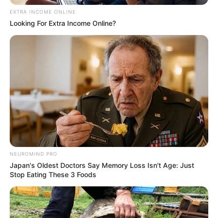
dejado en completo olvido, existe la UAESP en Bogotá
”,
EXTRA INCOME ONLINE
sostuvo la concejal.
Looking For Extra Income Online?
Lea también:
Se ve venir la segunda línea del Metro de
Bogotá: dan vía libre para la contratación
NEUROMIND PRO
Japan's Oldest Doctors Say Memory Loss Isn't Age: Just
Stop Eating These 3 Foods