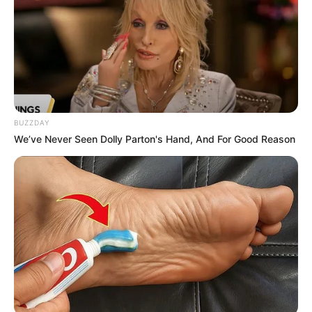
TEMAS RELACIONADOS
DISTRITO
ATAQUE CON ÁCIDO
MANTÉNGASE EN ALERTA
BUZZDAY
Tenemos todas las noticias que le
We’ve Never Seen Dolly Parton's Hand, And For Good Reason
interesan. Para estar bien informado, por
favor, active las notificaciones de Alerta.
ACTIVAR AHORA
TEMAS DESTACADOS