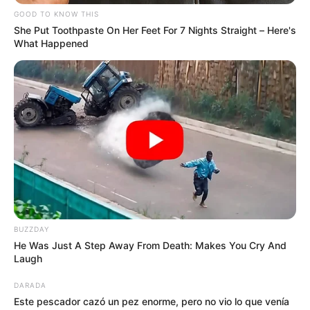
RECIBO DEL AGUA
LOCALIDAD DE USAQUÉN
GOOD TO KNOW THIS
CUNDINAMARCA
DESAPARECIDOS
She Put Toothpaste On Her Feet For 7 Nights Straight – Here's
CORTES DE LUZ
LOCALIDAD DE ENGATIVÁ
What Happened
REGIOTRAM DE OCCIDENTE
LOCALIDAD DE SUBA
BUZZDAY
He Was Just A Step Away From Death: Makes You Cry And
Laugh
DARADA
Este pescador cazó un pez enorme, pero no vio lo que venía