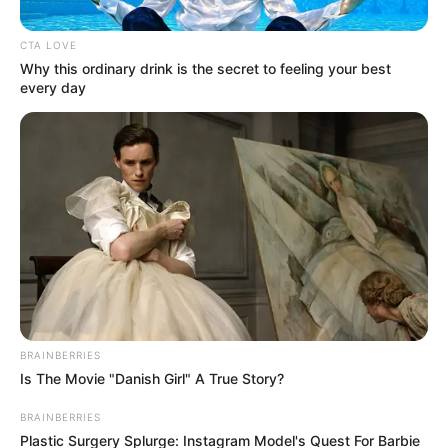
CTA LOVE
Why this ordinary drink is the secret to feeling your best
every day
Colprensa
Según la Policía Metropolitana de Bogotana, los
'Domitráficos' azotaban todo el sector de Chapinero,
Bosa y Kennedy
BRAINBERRIES
Por:
Adelaida Beatriz Vangrieken Epiayu
Is The Movie "Danish Girl" A True Story?
Agosto 15, 2025
BRAINBERRIES
Plastic Surgery Splurge: Instagram Model's Quest For Barbie