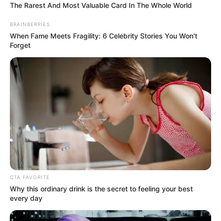
The Rarest And Most Valuable Card In The Whole World
BRAINBERRIES
When Fame Meets Fragility: 6 Celebrity Stories You Won't
Cuatro de los detenidos pertenecerían al grupo conocido
Forget
como
'Los Lobos'
, el cual, según las autoridades,
distribuía
sustancias psicoactivo y sintéticas
en
discotecas, bares y espacios públicos del sector, incluido
el
Parque de los Hippies.
El general Giovanni Cristancho, comandante de la Policía
Metropolitana, explicó que el cabecilla sería un hombre
conocido como
'alias Jhonatica',
presunto miembro del
Tren de Aragua en Chapinero, con antecedentes por
extorsión y porte ilegal de armas.
Lea más:
IDU recibe reconocimiento mundial por
importante obra: ¿cuál fue?
CTA FAVORITE
Why this ordinary drink is the secret to feeling your best
every day