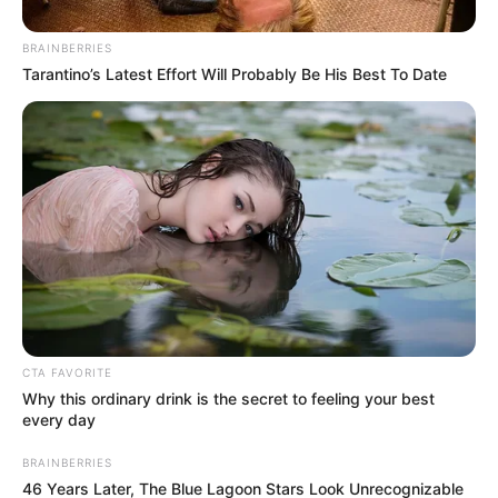
BRAINBERRIES
Tarantino’s Latest Effort Will Probably Be His Best To Date
CTA FAVORITE
Why this ordinary drink is the secret to feeling your best
every day
Cuentan que la mamá, el hijo de 22 años y la nuera de la
BRAINBERRIES
doña, todos con antecedentes penales e ingresos a la
46 Years Later, The Blue Lagoon Stars Look Unrecognizable
cárcel,
intentaban robar a los pasajeros de TransMilenio