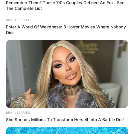
Remember Them? These '90s Couples Defined An Era—See
The Complete List
BRAINBERRIES
TEMAS DESTACADOS
Enter A World Of Weirdness: 8 Horror Movies Where Nobody
Dies
RECIBO DEL AGUA
LOCALIDAD DE USAQUÉN
CUNDINAMARCA
DESAPARECIDOS
CORTES DE LUZ
LOCALIDAD DE ENGATIVÁ
REGIOTRAM DE OCCIDENTE
LOCALIDAD DE SUBA
BRAINBERRIES
She Spends Millions To Transform Herself Into A Barbie Doll!