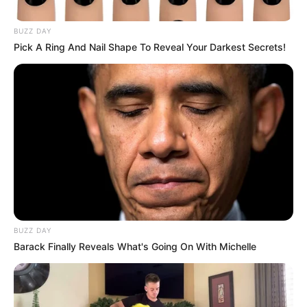
BUZZ DAY
Pick A Ring And Nail Shape To Reveal Your Darkest Secrets!
Archivo RCN
Cerca de 15 días duró muerto dentro de su casa vecino en
San
BUZZ DAY
Barack Finally Reveals What's Going On With Michelle
Noviembre 28, 2018