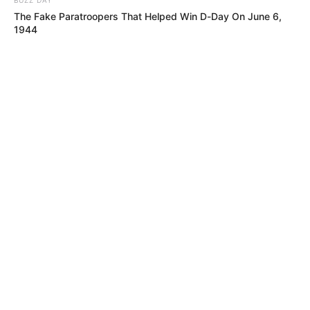
Autoridades se preparan para
The Fake Paratroopers That Helped Win D-Day On June 6,
manifestaciones en Bogotá este 7 de agosto:
1944
puntos de concentración
02
MOTOS
Frenazo a motos y patinetas eléctricas:
Gobierno autoriza su prohibición en ciclorrutas
y ciclovías de Colombia
03
LEY SECA
Confirmada la Ley Seca por la posesión de
Abelardo de la Espriella: medidas de
seguridad
04
INTOLERANCIA
Un video la delató: mató a su novio