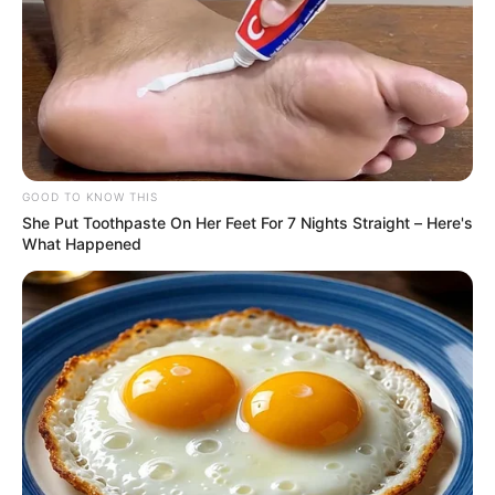
RECIBO DEL AGUA
LOCALIDAD DE USAQUÉN
CUNDINAMARCA
DESAPARECIDOS
CORTES DE LUZ
LOCALIDAD DE ENGATIVÁ
REGIOTRAM DE OCCIDENTE
LOCALIDAD DE SUBA
GOOD TO KNOW THIS
She Put Toothpaste On Her Feet For 7 Nights Straight – Here's
What Happened