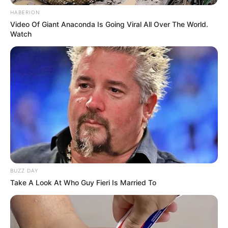
COMPARTIR
HABERION
Video Of Giant Anaconda Is Going Viral All Over The World.
Watch
ALERTA BOGOTÁ EN GOOGLE NEWS
MANTÉNGASE EN ALERTA
Tenemos todas las noticias que le
interesan. Para estar bien informado, por
favor, active las notificaciones de Alerta.
ACTIVAR AHORA
BUZZ DAY
Take A Look At Who Guy Fieri Is Married To
TEMAS DESTACADOS