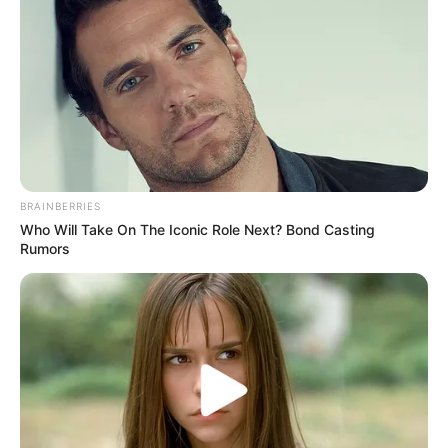
bicicleta en la plataforma permite identificar al dueño
y
facilita recuperarla si se pierde o es robada.
Verificar antes de comprar es una medida simple que
puede evitarle muchos dolores de cabeza. Y si ve algo
raro o sospechoso,
puede denunciar a través de la Línea
123
.
COMPARTIR
BRAINBERRIES
Who Will Take On The Iconic Role Next? Bond Casting
ALERTA BOGOTÁ EN GOOGLE NEWS
Rumors
TEMAS RELACIONADOS
BICICLETAS ROBADAS
ROBO DE BICICLETAS EN BOGOTÁ
ROBO DE BICICLETAS
HURTO
BICICLETAS