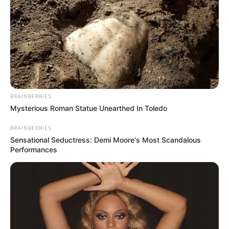
BRAINBERRIES
Mysterious Roman Statue Unearthed In Toledo
BRAINBERRIES
Alcaldía de Bogotá
Sensational Seductress: Demi Moore's Most Scandalous
Robo de bicicletas en Bogotá
Performances
Por:
Sophia Salamanca Gómez
Septiembre 23, 2025