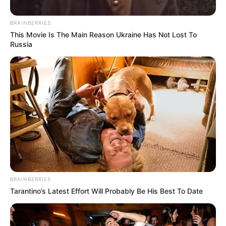
BRAINBERRIES
This Movie Is The Main Reason Ukraine Has Not Lost To
Russia
Composición
Comparendos saldrán muy caros en 2025: prácticas más
comunes que deberá evitar
Por:
Sophia Salamanca Gómez
BRAINBERRIES
Tarantino’s Latest Effort Will Probably Be His Best To Date
Enero 28, 2025