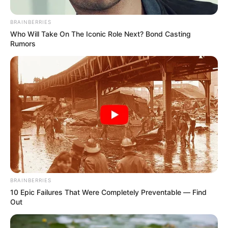
BRAINBERRIES
Who Will Take On The Iconic Role Next? Bond Casting
Rumors
BRAINBERRIES
10 Epic Failures That Were Completely Preventable — Find
Out
Prácticas más comunes que generan
comparendos