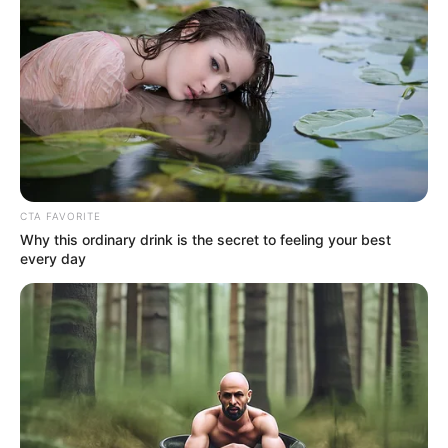
En el último año, de acuerdo con la Secretaría Distrital de
Seguridad, Convivencia y Justicia, se registraron varias
infracciones que afectaron la convivencia en la ciudad.
Las más comunes fueron:
Ingresar o salir del transporte público por puertas no
autorizadas (34%)
Portar objetos cortopunzantes (30%)
Evitar el pago del transporte público (17%)
CTA FAVORITE
Consumir sustancias prohibidas cerca de los
Why this ordinary drink is the secret to feeling your best
colegios (5%)
every day
Provocar o estar involucrado en una riña (1.8%)
Aumento de las multas en 2025
Este año, las multas por comportamientos contrarios a la
convivencia aumentaron en relación con el salario
mínimo diario legal vigente. Estos son los nuevos valores
con algunas conductas de cada tipo: