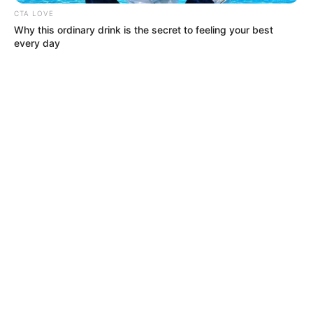
TEMAS DESTACADOS
CTA LOVE
Why this ordinary drink is the secret to feeling your best
every day
RECIBO DEL AGUA
LOCALIDAD DE USAQUÉN
CUNDINAMARCA
DESAPARECIDOS
CORTES DE LUZ
LOCALIDAD DE ENGATIVÁ
REGIOTRAM DE OCCIDENTE
LOCALIDAD DE SUBA