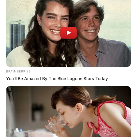
Esta acción tiene consecuencias graves que afectan
directamente la vida administrativa de los ciudadanos.
Quienes no resuelvan su multa pueden ver reflejado este
incumplimiento en su
Certificado de Medidas
Correctivas
, lo cual puede impedirles acceder a ciertos
servicios o beneficios.
Contratación por entidades del Estado
: El no haber
pagado el comparendo puede generar restricciones
a la hora de ser contratado por organismos
BRAINBERRIES
públicos.
You'll Be Amazed By The Blue Lagoon Stars Today
Actualizaciones ante la Cámara de Comercio
: Los
ciudadanos con comparendos impagos podrían
enfrentar problemas al realizar actualizaciones o
registros en la Cámara de Comercio.
Intereses por mora
: La mora genera intereses que
incrementan mes a mes, lo que aumenta
significativamente el valor de la multa a largo
plazo.