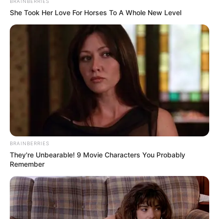
BRAINBERRIES
She Took Her Love For Horses To A Whole New Level
Información adicional
Si tiene un comparendo pendiente, puede obtener más
información o realizar el
agendamiento de actividades
pedagógicas de convivencia
a través de los siguientes
medios de contacto:
WhatsApp: 301 445 7292 o 324 681 4036.
Ingresa a
AGENDAMIENTO ACTIVIDAD
PEDAGÓGICA DE CONVIVENCIA
.
BRAINBERRIES
Mantente informado y contribuye a la convivencia
They're Unbearable! 9 Movie Characters You Probably
pacífica en Bogotá.
Remember
COMPARTIR
ALERTA BOGOTÁ EN GOOGLE NEWS