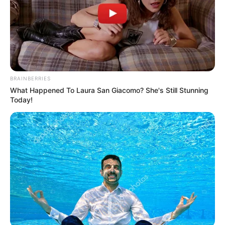
TEMAS RELACIONADOS
SECRETARÍA DE SEGURIDAD, CONVIVENCIA Y JUSTICIA
COMPARENDOS
MULTAS
BRAINBERRIES
What Happened To Laura San Giacomo? She's Still Stunning
MANTÉNGASE EN ALERTA
Today!
Tenemos todas las noticias que le
interesan. Para estar bien informado, por
favor, active las notificaciones de Alerta.
ACTIVAR AHORA