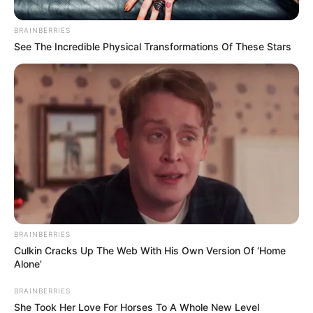
BRAINBERRIES
See The Incredible Physical Transformations Of These Stars
BRAINBERRIES
Culkin Cracks Up The Web With His Own Version Of ‘Home
Alone’
Barrios explicó que se encontraba
justo detrás de Miguel
BRAINBERRIES
Uribe
cuando ocurrió el ataque. Según su relato,
sostenía
She Took Her Love For Horses To A Whole New Level