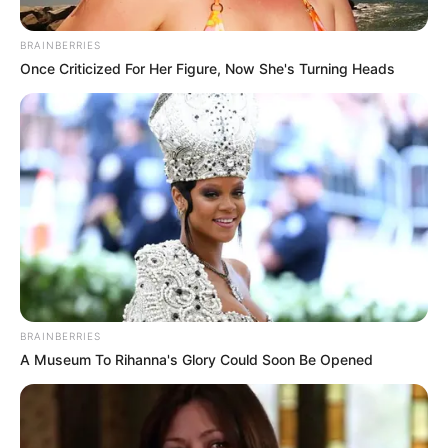
BRAINBERRIES
Once Criticized For Her Figure, Now She's Turning Heads
X: @ABarriosBernal
Concejal Andrés Barrios relató cómo vivió el atentado
contra Miguel Uribe en Fontibón
BRAINBERRIES
Por:
July Morales
A Museum To Rihanna's Glory Could Soon Be Opened
Junio 9, 2025