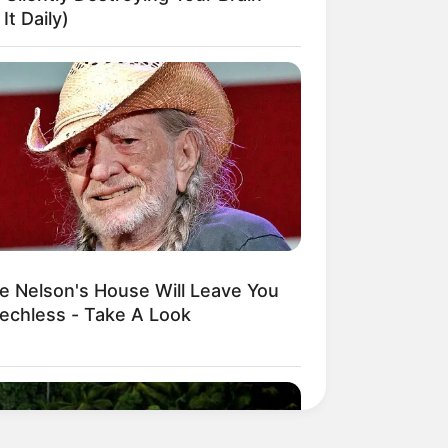
It Daily)
ie Nelson's House Will Leave You
echless - Take A Look