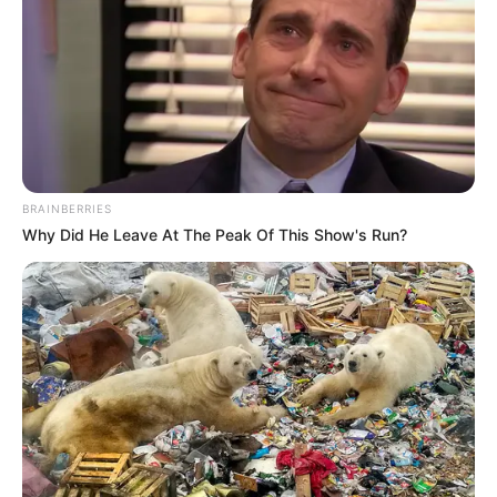
BRAINBERRIES
Why Did He Leave At The Peak Of This Show's Run?
Archivo RCN
Dos hombres y una vieja cayeron cuando atracaban a
taxista e
Diciembre 5, 2018