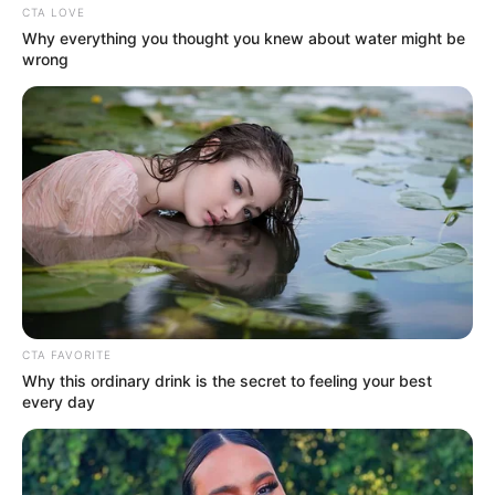
CTA LOVE
Why everything you thought you knew about water might be
wrong
RECIBO DEL AGUA
LOCALIDAD DE USAQUÉN
CUNDINAMARCA
DESAPARECIDOS
CORTES DE LUZ
LOCALIDAD DE ENGATIVÁ
REGIOTRAM DE OCCIDENTE
LOCALIDAD DE SUBA
CTA FAVORITE
Why this ordinary drink is the secret to feeling your best
every day