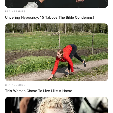
BRAINBERRIES
Unveiling Hypocrisy: 15 Taboos The Bible Condemns!
MÁS DE JUDICIALES
BRAINBERRIES
This Woman Chose To Live Like A Horse