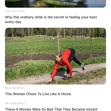
CTA FAVORITE
Why this ordinary drink is the secret to feeling your best
every day
Camila Díaz - Sistema Integrado Digital RCN Radio
Ceremonia de transmisión de mando de la Policía
BRAINBERRIES
Metropolitana de Bogotá, asume la comandancia el
This Woman Chose To Live Like A Horse
General José Daniel Gualdrón.
BRAINBERRIES
Por:
Jhonatan Bello Florez
These 6 Movies Were So Bad That They Became Instant