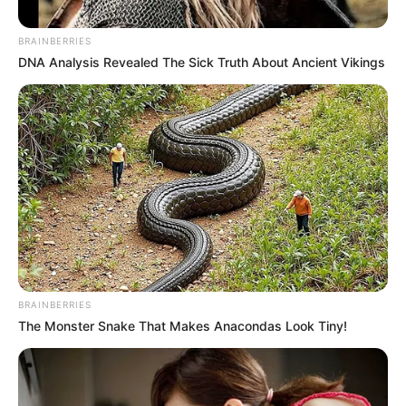
ALERTA BOGOTÁ EN GOOGLE NEWS
BRAINBERRIES
DNA Analysis Revealed The Sick Truth About Ancient Vikings
TEMAS RELACIONADOS
ALERTA BOGOTÁ
GALÁN
INSEGURIDAD EN BOGOTÁ
POLICÍA
MANTÉNGASE EN ALERTA
Tenemos todas las noticias que le
interesan. Para estar bien informado, por
favor, active las notificaciones de Alerta.
BRAINBERRIES
The Monster Snake That Makes Anacondas Look Tiny!
ACTIVAR AHORA