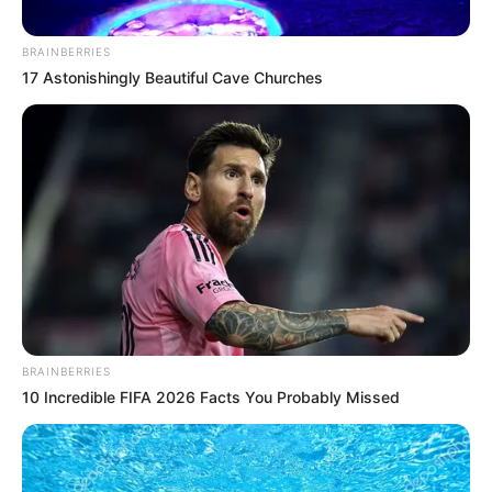
“En los últimos 12 meses se han capturado más de 200
personas vinculadas a estas organizaciones”, aseguró el
BRAINBERRIES
alcalde, quien también destacó que
cada día se realizan
17 Astonishingly Beautiful Cave Churches
cerca de 90 capturas en Bogotá
, muchas de ellas en
flagrancia.
Pese a estas acciones, advirtió que
las bandas se
reorganizan rápidamente
, lo que obliga a una
intervención integral más allá del aumento de
uniformados. “En lugares como San Bernardo tenemos
que trabajar también en integración social, manejo del
espacio público y atención al habitante de calle”, explicó.
No deje de leer:
Negocio que lo libera del pico y placa
tendría sorpresa: ¿realmente vale la pena?
BRAINBERRIES
10 Incredible FIFA 2026 Facts You Probably Missed
Subregistro de delitos y percepción
ciudadana