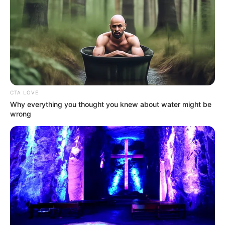
las motos, los radios y las cámaras. Recibimos muchas
que no funcionaban y ya estamos ampliando la
cobertura”, sostuvo.
Adicionalmente, recordó que su administración propuso
financiar no solo la formación, sino también la
operación
y salario de 2.000 nuevos policías
, aunque reconoció que
hay barreras legales que deben superarse para que la
CTA LOVE
ciudad pueda aportar directamente en ese frente.
Why everything you thought you knew about water might be
wrong
Criminalidad organizada y captura de
cabecillas
Durante la entrevista, Galán confirmó la presencia activa
de organizaciones como el
Tren de Aragua
y bandas
como las de “alias Satanás”, que han sido responsables
de disputas violentas en sectores como San Bernardo y el
corredor occidental de la ciudad.