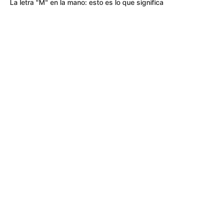
La letra "M" en la mano: esto es lo que significa
ESCOPOLAMINA
Revelan la lista de las comunas de
Medellín con más robos con
escopolamina: ojo a zonas turísticas
PLANADAS
Terror en el Tolima: atacan una base militar y
la gobernadora hace petición al presidente
Abelardo
GARZÓN - HUILA
Cayeron los delincuentes que tenían azotada