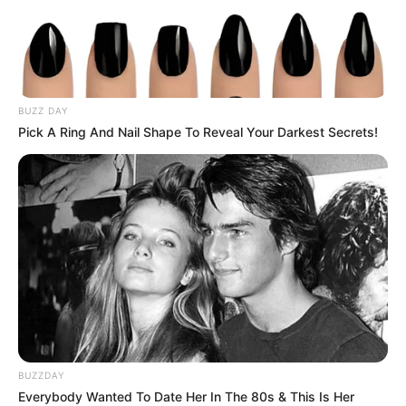
ACTIVAR AHORA
BUZZ DAY
TEMAS DESTACADOS
Pick A Ring And Nail Shape To Reveal Your Darkest Secrets!
RECIBO DEL AGUA
LOCALIDAD DE USAQUÉN
CUNDINAMARCA
DESAPARECIDOS
CORTES DE LUZ
LOCALIDAD DE ENGATIVÁ
REGIOTRAM DE OCCIDENTE
LOCALIDAD DE SUBA
BUZZDAY
Everybody Wanted To Date Her In The 80s & This Is Her