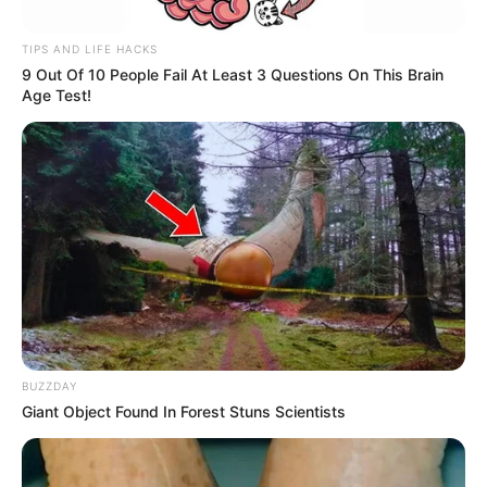
2017.
TIPS AND LIFE HACKS
9 Out Of 10 People Fail At Least 3 Questions On This Brain
Age Test!
Captura- Cuatro Caminos de RCN TV.
BUZZDAY
Giant Object Found In Forest Stuns Scientists
Hallan jóvenes muertos hace dos años en Bogotá
Por:
Héctor Santiago Guaman Espinosa