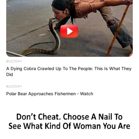
mortales y los cuales son sometidos a prueba de ADN.
COMPARTIR
ALERTA BOGOTÁ EN GOOGLE NEWS
BUZZDAY
TEMAS RELACIONADOS
A Dying Cobra Crawled Up To The People: This Is What They
Did
RESTOS
CADÁVER
JÓVENES
BUZZDAY
Polar Bear Approaches Fishermen - Watch
MANTÉNGASE EN ALERTA
Tenemos todas las noticias que le
interesan. Para estar bien informado, por
favor, active las notificaciones de Alerta.