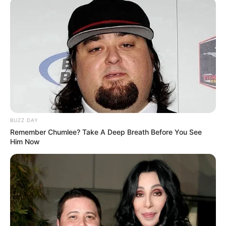
Crédito:
Hombre acusado de abusador sexual
Tomado de
de menores capturado
RCN
BUZZ DAY
Remember Chumlee? Take A Deep Breath Before You See
Him Now
COMPARTIR
ALERTA BOGOTÁ EN GOOGLE NEWS
TEMAS RELACIONADOS