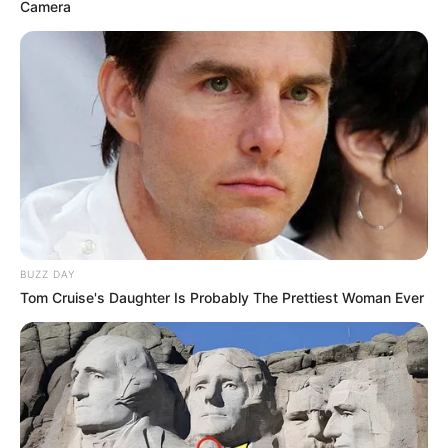
Camera
CORTES DE LUZ
LOCALIDAD DE ENGATIVÁ
REGIOTRAM DE OCCIDENTE
LOCALIDAD DE SUBA
BUZZ DAY
Tom Cruise's Daughter Is Probably The Prettiest Woman Ever