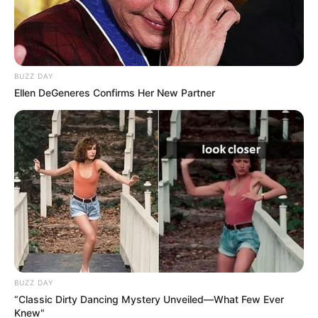
BUZZ DAY
Ellen DeGeneres Confirms Her New Partner
Freepik
Imagen de referencia, hombre acusado de abusador
sexual de menores fue capturado
Por:
Alirio García García
Noviembre 2, 2024
BUZZ DAY
“Classic Dirty Dancing Mystery Unveiled—What Few Ever
Knew"