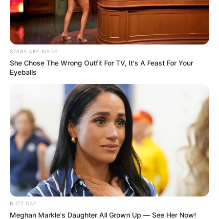
STARS ARE MADE
She Chose The Wrong Outfit For TV, It's A Feast For Your
Eyeballs
El hombre había sido detectado por las autoridades y
planearon la detención, de manera que el presunto
BUZZ DAY
responsable no se diera a la fuga,
por sus características
Meghan Markle's Daughter All Grown Up — See Her Now!