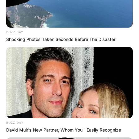
el año 2023, quien mediante engaño sometió a una
menor de 14 años que salía del colegio.
La instó a consumir sustancias psicoactivas
sometiéndola a un estado de indefensión para poder
BUZZ DAY
acceder de manera violenta a la pequeña, hechos
Shocking Photos Taken Seconds Before The Disaster
ocurridos en el jardín botánico del municipio de Tabio,
departamento de Cundinamarca.
También las autoridades informaron que
el presunto
responsable de agresión sexual tiene anotaciones por
delitos que atentan contra la integridad y formación
sexual de niños, niñas y adolescentes
y por el delito de
Hurto, por el cual fue privado de la libertad siendo menor
de edad.
BUZZ DAY
David Muir's New Partner, Whom You'll Easily Recognize