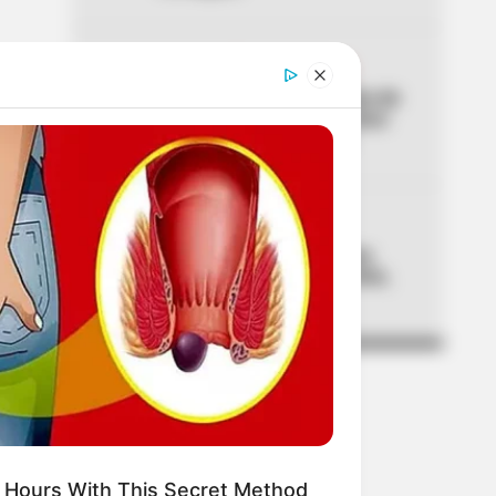
04
CUMPLEAÑOS DE BOGOTÁ
Galán celebró los 488 años de
Bogotá con balance de cinco
grandes logros sociales
05
LOCALIDAD DE USME
El caso del cadáver en una
hamaca que sacude a Usme,
en Bogotá
 Hours With This Secret Method