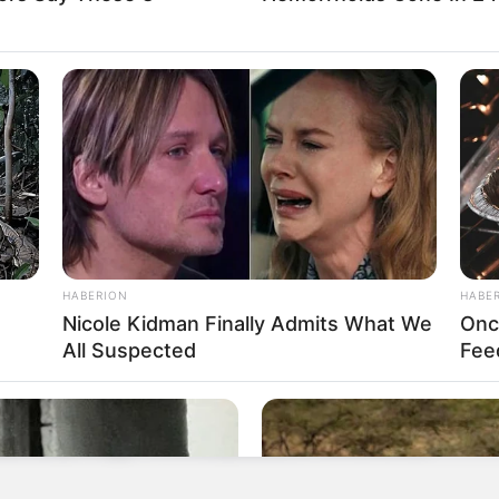
n operativo contra el contrabando en el sur de
o con
las solicitudes de la defensa del agresor,
etención domiciliaria.
“No estoy de acuerdo
n una mentalidad de estas no tiene por qué
r detrás de las rejas”, expresó durante la
HABERION
HABE
Nicole Kidman Finally Admits What We
Onc
All Suspected
Fee
evelada, la defensa de Correa insistirá ante el
ena efectiva de prisión, argumentando la
dad de proteger a otros posibles menores de