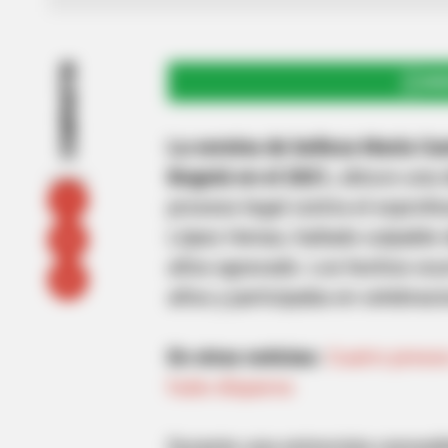
COMPARTIR
UNI
La exreina de belleza María Ca
Bogotá en el 2021,
obtuvo una d
proceso legal contra el exprofe
López Henao, hallado culpable 
años agravado. Los hechos ocu
años y participaba en celebraci
En otras noticias:
Cuatro presos
hubo disparos
Durante una entrevista concedi