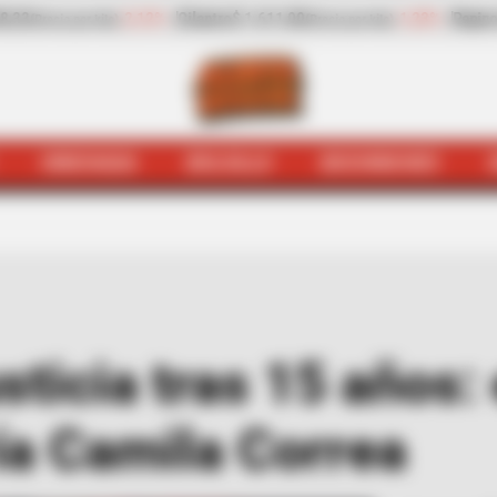
-1,23%
Pepino de rellenar
$ 2.423,00
-25,17%
Zanahoria
$ 1
(Precio por kilo)
HINCHADA
BOLSILLO
BOCHINCHES
iciales
Exreina logró justicia tras 15 años: esta es la h
sticia tras 15 años: 
ía Camila Correa