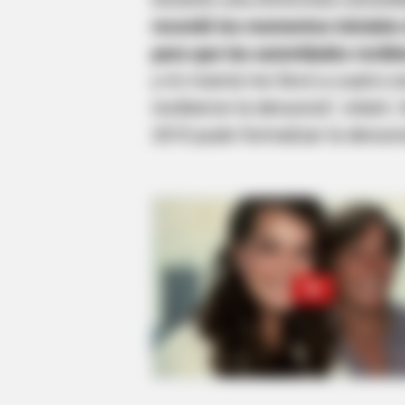
recordó los momentos iniciales 
para que las autoridades recibi
y mi mamá me llevó a cuatro es
recibieron la denuncia”, relató.
2010 pudo formalizar la denunci