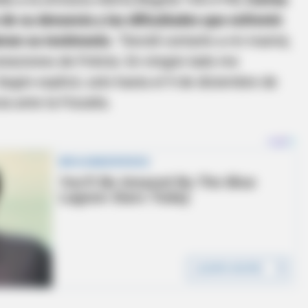
de su denuncia y las dificultades que enfrentó
eran su testimonio.
“Decidí contarle a mi mamá,
taciones de Policía. En ningún lado me
 Según explicó, solo hasta el 9 de diciembre de
a ante la Fiscalía.