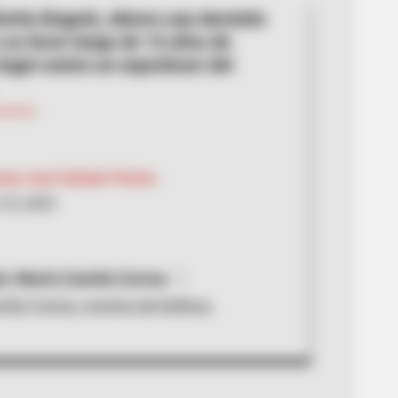
orita Bogotá, obtuvo una decisión
a su favor luego de 15 años de
legal contra un exprofesor del
nny José Galindo Florian
10, 2025
a: María Camila Correa
ila Correa, exreina de belleza.