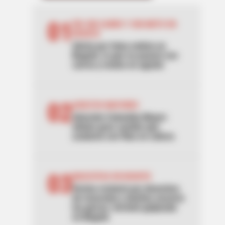
01
DÍA SIN CARRO Y SIN MOTO EN
BOGOTÁ
Alerta por falsa noticia en
Bogotá: lo que no pasará con
carros y motos en agosto
02
ADULTOS MAYORES
Atención Colombia Mayor:
alistan gran cambio que
acabaría con filas en cobros
03
MASCOTAS EN BOGOTÁ
Vecina reclamó por desechos
de mascotas y dueñas sacaron
las garras: terminó golpeada
en Bogotá