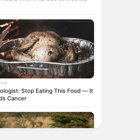
RION
ologist: Stop Eating This Food — It
ds Cancer