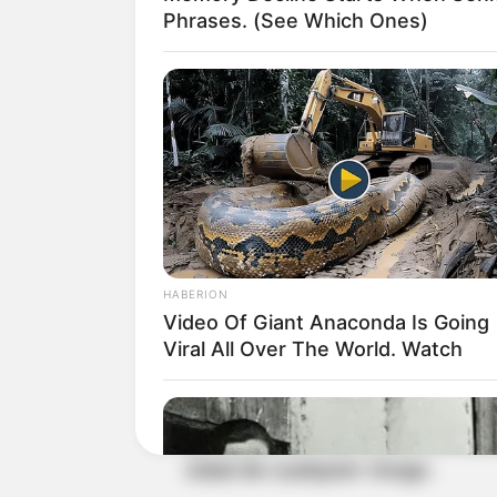
Phrases. (See Which Ones)
Lea también:
Tres capturados e
Bogotá
Correa manifestó su desacuerd
que busca beneficios como la d
porque una persona de estas co
estar en su casa, tiene que esta
entrevista en Alerta Bogotá.
HABERION
Video Of Giant Anaconda Is Going
Viral All Over The World. Watch
De acuerdo con la información r
juez para que se imponga una p
gravedad del delito y la necesi
edad de cualquier riesgo.