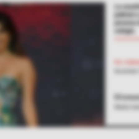
La exseñ
judicial 
proceso 
colegio.
Por:
Antho
Noviembre 
Cortesí
María Cam