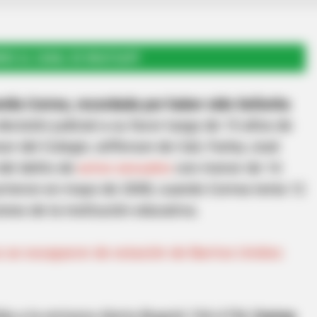
RSE AL CANAL DE WHATSAPP
mila Correa, recordada por haber sido Señorita
ecisión judicial a su favor luego de 15 años de
sor del Colegio Jefferson de Cali, Farley José
del delito de
actos sexuales
con menor de 14
rrieron en mayo de 2008, cuando Correa tenía 12
ones de la institución educativa.
 se escaparon de estación de Barrios Unidos:
da a la emisora Alerta Bogotá 104.4 FM,
Correa