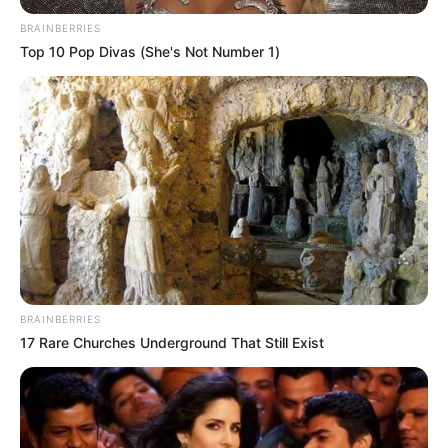
COMPARTIR
BRAINBERRIES
Top 10 Pop Divas (She's Not Number 1)
ALERTA BOGOTÁ EN GOOGLE NEWS
TEMAS RELACIONADOS
FISCAL
MANIFESTACIONES
MINISTERIO DE JUSTICIA
MANTÉNGASE EN ALERTA
BRAINBERRIES
17 Rare Churches Underground That Still Exist
Tenemos todas las noticias que le
interesan. Para estar bien informado, por
favor, active las notificaciones de Alerta.