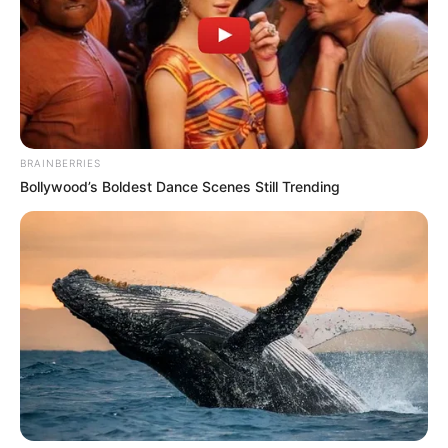
ACTIVAR AHORA
TEMAS DESTACADOS
BRAINBERRIES
RECIBO DEL AGUA
LOCALIDAD DE USAQUÉN
Bollywood’s Boldest Dance Scenes Still Trending
CUNDINAMARCA
DESAPARECIDOS
CORTES DE LUZ
LOCALIDAD DE ENGATIVÁ
REGIOTRAM DE OCCIDENTE
LOCALIDAD DE SUBA