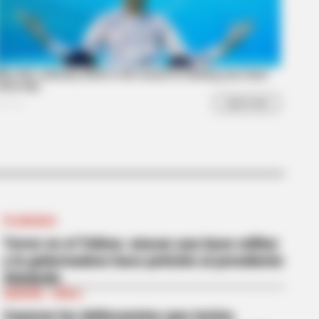
PLANADAS
Terror en el Tolima: atacan una base militar
y la gobernadora hace petición al presidente
Abelardo
GARZÓN - HUILA
Cayeron los delincuentes que tenían