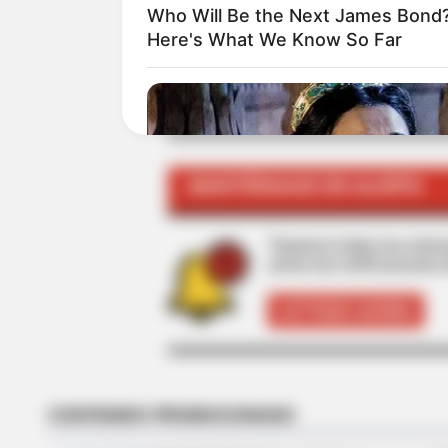
Who Will Be the Next James Bond
Here's What We Know So Far
TEMAS RELACIONADOS
ROBOS EN BOGOTÁ
ROBO DE DINER
MANTÉNGASE EN ALERTA
Tenemos todas las noticia
active las notificaciones 
ACTIVAR AHORA
BRAINBERRIES
Disney Princesses: Which Live-Act
Prefer?