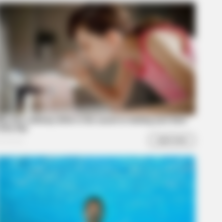
AVORITE
this ordinary drink is the secret
eeling your best every day
fe To Act Like A Horse