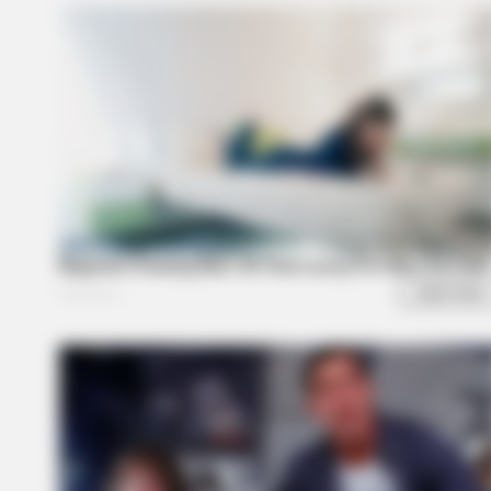
BRAINBERRIES
They're Unbearable! 9 Movie
Characters You Probably Rememb