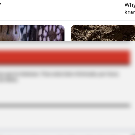
?
Why
kne
O
ESCOPOLAMINA
s que le interesan. Para estar bien informado, por favor,
de Alerta.
BRAINBERRIES
ion Version Do You
Mysterious Roman Statu