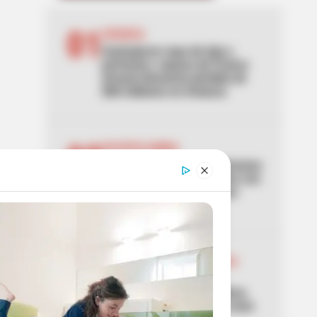
01
AVIANCA
Sustrajeron ropa de lujo y
perfumes: esposa de Franco
Armani denuncia pérdida de
$60 millones en Avianca
02
ESCOPOLAMINA
Revelan la lista de las comunas
de Medellín con más robos con
escopolamina: ojo a zonas
turísticas
03
UNIDAD DE MANTENIMIENTO
VIAL
Adiós a los charcos en Bosa:
UMV mejoró la calle que usan