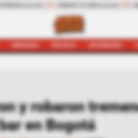
-1,23%
Pepino de rellenar
$ 2.423,00
-25,17%
Z
recio por kilo)
(Precio por kilo)
HINCHADA
BOLSILLO
BOCHINCHES
ciales
Mujeres drogaron y robaron tremenda millonada a
on y robaron tremen
bar en Bogotá