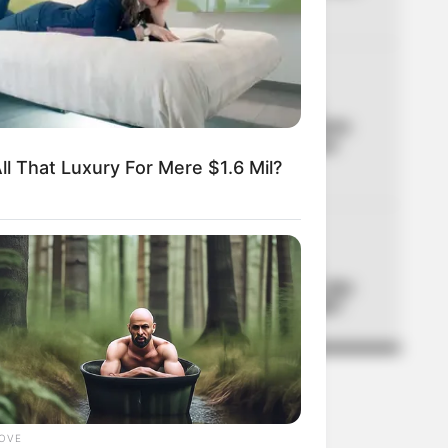
niños para ir al colegio
04
LOCALIDAD DE USAQUÉN
Usaquén frena cobro en
espacio público: vendedores
ambulantes deberán hacer
trámite
ll That Luxury For Mere $1.6 Mil?
05
TEMBLOR EN BOGOTÁ
Tembló en municipio de
Cundinamarca ubicado a dos
horas de Bogotá: ¿lo sintió?
LOVE