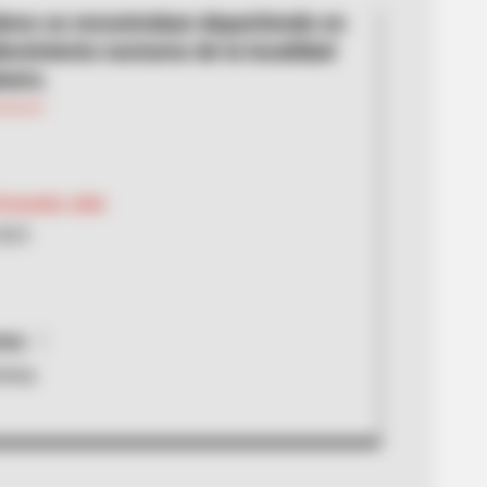
res se encontraban departiendo en
lecimiento nocturno de la localidad
nero.
ernando Julio
2023
nsa
mina