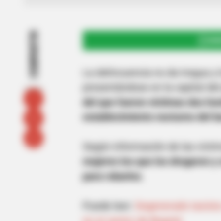
COMPARTIR
UNI
La delincuencia no da tregua y
presentándose en la capital del
del que fueron víctimas dos h
establecimiento nocturno del ba
Según información de las víct
mujeres los que los drogaron y
para robarlos
.
Puede leer:
Degenerado taxista
en el centro de Bogotá