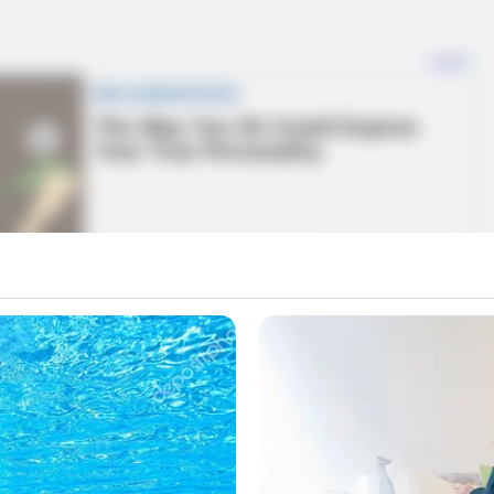
tres muchachas con aguardiente, ellos estaban
 el aguardiente y hasta ahí se acuerdan”, indicó
, interpuso la denuncia ante la Policía al