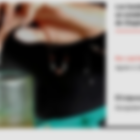
Los homb
un estab
de Chapi
Por:
Luis F
Agosto 4, 
Colpre
Escopola