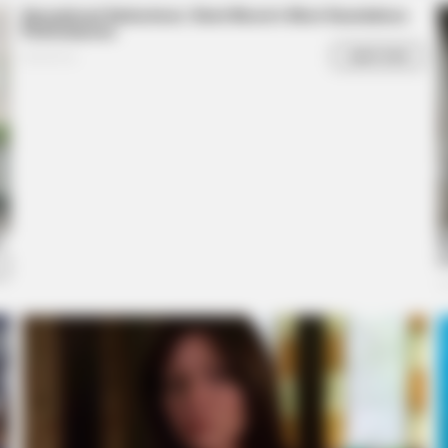
BRAINBERRIES
CTA F
How Did They Get Gina Carano To
Why 
er
Take It All Back?
to f
BRAINBERRIES
She Gave Up A Normal Li