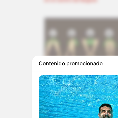
Contenido promocionado
“Ellos dicen que se acercaron 
tomando cerveza. Les ofrecieron
la esposa de una de las víctimas
Noticentro1 de CM&.