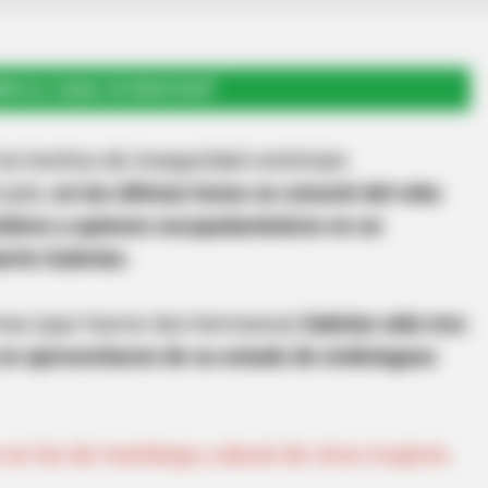
RSE AL CANAL DE WHATSAPP
 los hechos de inseguridad continúan
 país,
en las últimas horas se conoció del robo
ombres a quienes escopolamináron en un
rrio Galerías
.
imas (que fueron dos hermanos)
habrían sido tres
 se aprovecharon de su estado de embriaguez
 se fue de manilargo y abusó de cinco mujeres