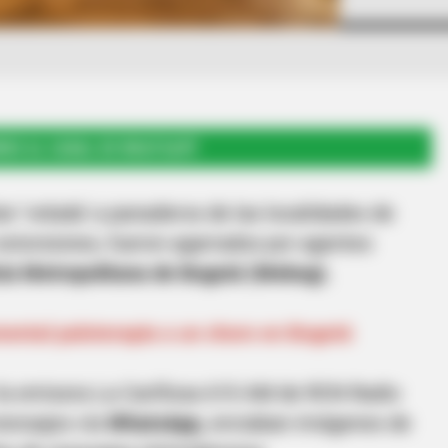
RSE AL CANAL DE WHATSAPP
an ‘velada’ a panaderos de las localidades de
xtorsiones, fueron agarrados por agentes
cía Metropolitana de Bogotá (Mebog).
ental paloterapia a un choro en Bogotá
 la emisora La Cariñosa 610 AM de RCN Radio
mensajes vía
WhatsApp,
enviaban imágenes de