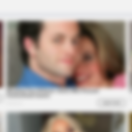
BRAINBERRIES
CTA 
et
Unveiling Hypocrisy: 15 Taboos The
Why 
Bible Condemns!
to f