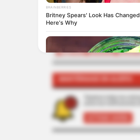
BRAINBERRIES
ALE
Britney Spears' Look Has Change
Here's Why
TEMAS RELACIONADOS
EXTORSIÓN
PANADERÍA
LOCALIDA
MANTÉNGASE EN ALERTA
Tenemos todas las noticia
active las notificaciones 
ACTIVAR AHORA
BRAINBERRIES
10 Foods That Instantly Reduce Bl