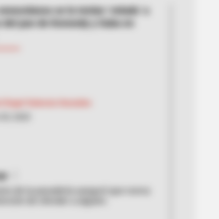
venezolanos se la tenían ‘velada’ a
s del pan de Kennedy y Suba en
l Ángel Valencia González
30, 2020
ge
tario de la panadería aseguró que nunca
tención de ofender a alguien.