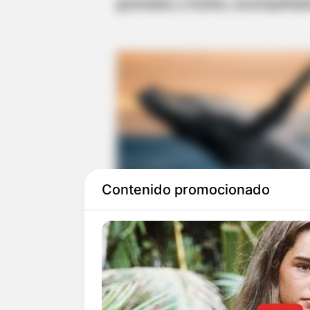
granadas y fusiles, acompañado
Contenido promocionado
Se pudo conocer que los migran
supuestamente no atentar contra
Alias ‘Roscón’ y ‘Brazo de Reina
negociantes, quienes literalme