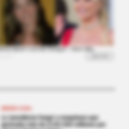
: Actors Who Pursued
MINERÍA ILEGAL
Le 'prendieron fuego' a maquinara que
generaba más de $100.000 millones por