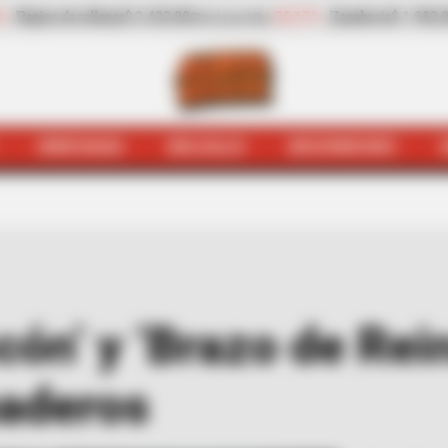
anahoria
$ 1.983,00
-4,25%
Papaya
$ 3.221,00
+
(Precio por kilo)
(Precio por kilo)
HINCHADA
BOLSILLO
BOCHINCHES
gotá
Judiciales
Cayó alias ‘Roscón’ y ‘Brazo de Reina’ por
cón’ y ‘Brazo de Rei
naderos