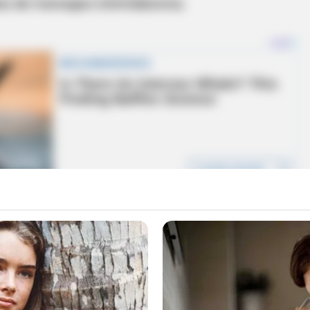
s de mensajes intimidatorios.
tes exigían hasta 30 millones de pesos, para
 la vida de los pasteleros y sus familias.
’ fueron agarrados, gracias a la denuncia de 11
nte ‘se mamaron’ de tanta ‘acosadera’ y