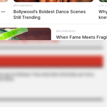
BRAINBERRIES
CTA 
RTA BOGOTÁ EN GOOGLE NEWS
d —
Bollywood’s Boldest Dance Scenes
Why
Still Trending
kne
BRAINBERRIES
When Fame Meets Fragili
D DE KENNEDY
LOCALIDAD DE SUBA
Forget
s que le interesan. Para estar bien informado, por favor,
de Alerta.
oat