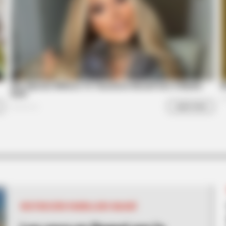
BRAINBERRIES
ch Today
Shocking Turn Of Event
Controversial Careers
RESTRICCIÓN PARRILLERO IBAGUÉ