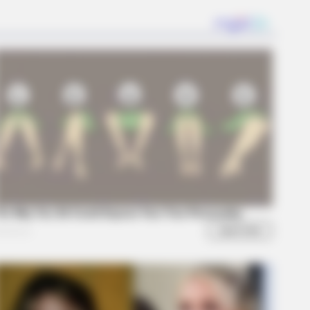
LOVE
this ordinary drink is the secret
eeling your best every day