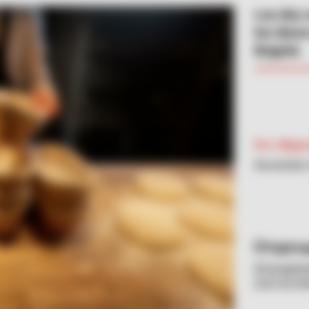
Los dos 
los duro
Bogotá.
Por:
Migue
Noviembre 
Ingima
El propie
tuvo la in