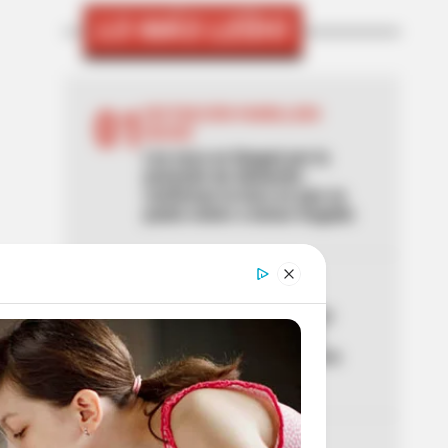
LO MÁS LEÍDO
01
RESTRICCIÓN PARRILLERO
IBAGUÉ
Ley seca en Ibagué por la
posesión de Abelardo:
confirman la hora en que se
podrá volver a tomar traguito
02
SITP
Cambian paradas de SITP
clave en Bosa: no quede
perdido y conozca la nueva
ruta