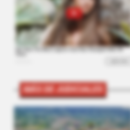
BRAINBERRIES
6 Best '90s Action Movies To Wat
MÁS DE JUDICIALES