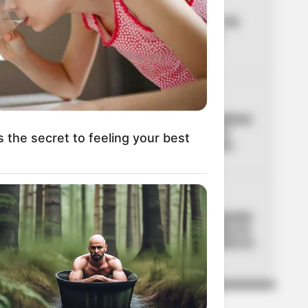
03
CICLOVÍA
Ciclovía en Bogotá este 7 de
agosto: pilas porque hay
tramos suspendidos
04
UNIVERSIDAD NACIONAL
Universidad Nacional confirmó
fechas para estudiar en el
s the secret to feeling your best
2027: este es el calendario
05
BOMBEROS
Bogotá estrenó nueva estación
de bomberos: emergencias en
Ciudad Bolívar se atenderán en
un 2x3