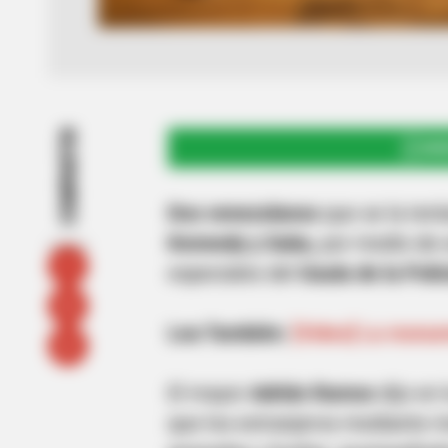
COMPARTIR
UNI
Dos venezolanos
que se la tení
Kennedy y Suba,
por medio de e
especiales del
Gaula de la Poli
Lea También:
[Video] La monum
El mayor
Adrián Ramos
dijo en
que los extranjeros mediante 