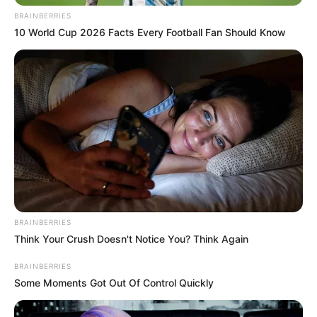
BRAINBERRIES
TEMAS RELACIONADOS
10 World Cup 2026 Facts Every Football Fan Should Know
BOGOTÁ
VENEZOLANOS
CAPTURAS
MANTÉNGASE EN ALERTA
Tenemos todas las noticias que le
interesan. Para estar bien informado, por
favor, active las notificaciones de Alerta.
BRAINBERRIES
ACTIVAR AHORA
Think Your Crush Doesn't Notice You? Think Again
BRAINBERRIES
Some Moments Got Out Of Control Quickly
TEMAS DESTACADOS