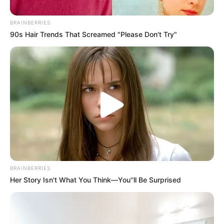
BRAINBERRIES
90s Hair Trends That Screamed "Please Don't Try"
Foto Flirck
Hombre fue detenido con una granada escondida en su
chaqueta
Por:
Yurby Calderón
BRAINBERRIES
Her Story Isn't What You Think—You''ll Be Surprised
Noviembre 12, 2020