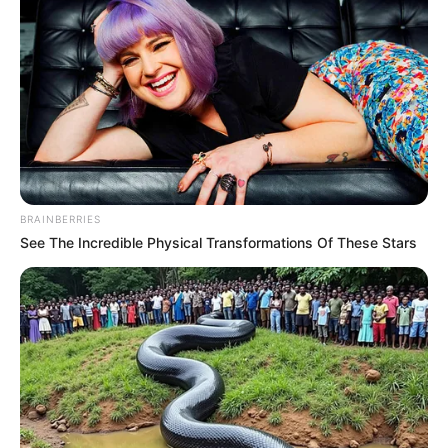
RECIBO DEL AGUA
LOCALIDAD DE USAQUÉN
CUNDINAMARCA
DESAPARECIDOS
CORTES DE LUZ
LOCALIDAD DE ENGATIVÁ
REGIOTRAM DE OCCIDENTE
LOCALIDAD DE SUBA
BRAINBERRIES
See The Incredible Physical Transformations Of These Stars