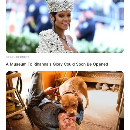
El coronel Luis Benavidez alto oficial de la Policía
Metropolitana de Bogotá (Mebog), dijo en la emisora La
Cariñosa 610 AM de RCN Radio, que
los descarados
mentirosos llegaron al sitio, pusieron hacer fila a los
convocados
, hasta les marcaron los brazos con números
como supuesto orden para reclamar la ayuda y luego se
‘perdieron del mapa’ toteados de la risa.
BRAINBERRIES
Lea También:
A partir de este lunes cambia el ‘pico y
A Museum To Rihanna's Glory Could Soon Be Opened
cédula’ en el Transmilenio de Soacha y para mercar
A
nte tanta espera, los presentes, unos 600 en tota
l, se
‘salieron de los chiros’ y trataron de meterse a las ‘malas’
a uno de esos negocios ubicados hacia la salida a los
Llanos Orientales, situación que fue frenada por la propia
comunidad y los dueños del negocio.
El coronel Benavidez comentó en el noticiero Alerta
Bogotá que, ante el descontrol en esa zona de la