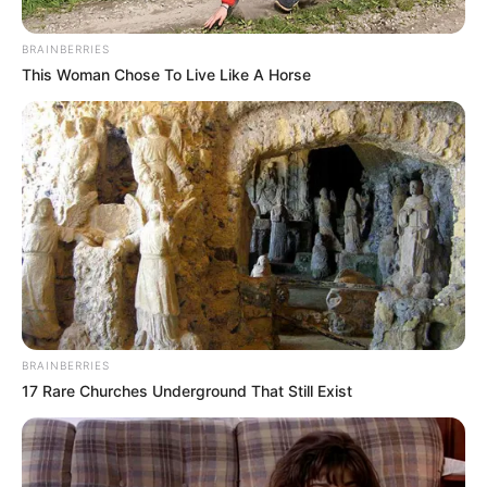
BRAINBERRIES
This Woman Chose To Live Like A Horse
Ingimage
Esposado
BRAINBERRIES
17 Rare Churches Underground That Still Exist
Por:
Héctor Santiago Guaman Espinosa
Marzo 30, 2020