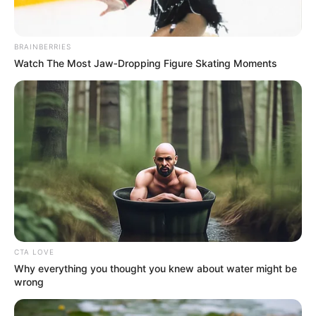
ACTIVAR AHORA
BRAINBERRIES
Watch The Most Jaw‑Dropping Figure Skating Moments
TEMAS DESTACADOS
RECIBO DEL AGUA
LOCALIDAD DE USAQUÉN
CUNDINAMARCA
DESAPARECIDOS
CORTES DE LUZ
LOCALIDAD DE ENGATIVÁ
REGIOTRAM DE OCCIDENTE
LOCALIDAD DE SUBA
CTA LOVE
Why everything you thought you knew about water might be
wrong