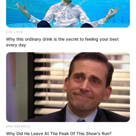
Protección y Bienestar Animal
, junto a la
Policía
Ambiental
, llegó a este punto del sur de
Bogotá
para
investigar el incidente, pero un camión de la basura ya se
había llevado la bolsa con los cuerpos hacia las 11 de la
mañana del mismo sábado.
CTA LOVE
Why this ordinary drink is the secret to feeling your best
every day
BRAINBERRIES
Why Did He Leave At The Peak Of This Show's Run?