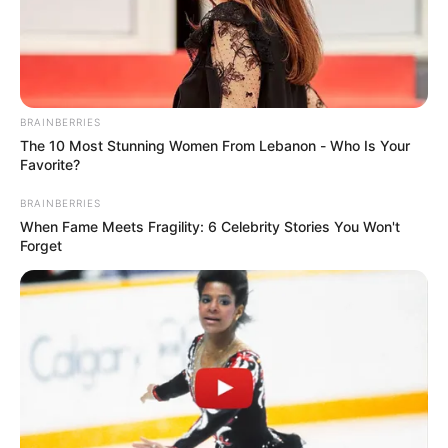
COMPARTIR
ALERTA BOGOTÁ EN GOOGLE NEWS
BRAINBERRIES
The 10 Most Stunning Women From Lebanon - Who Is Your
Favorite?
TEMAS RELACIONADOS
BRAINBERRIES
MALTRATO ANIMAL
BOGOTÁ
ANIMALES
When Fame Meets Fragility: 6 Celebrity Stories You Won't
POLICÍA AMBIENTAL
LOCALIDAD DE TUNJUELITO
Forget
MANTÉNGASE EN ALERTA
Tenemos todas las noticias que le
interesan. Para estar bien informado, por
favor, active las notificaciones de Alerta.