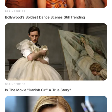
BRAINBERRIES
Bollywood’s Boldest Dance Scenes Still Trending
Transmilenio
Transmilenio
BRAINBERRIES
Is The Movie "Danish Girl" A True Story?
Por:
Mateo Chacón
Mayo 20, 2019