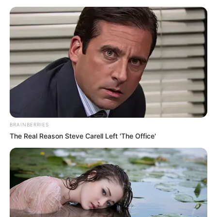
Tenemos todas las noticias que le
interesan. Para estar bien informado, por
favor, active las notificaciones de Alerta.
ACTIVAR AHORA
TEMAS DESTACADOS
BRAINBERRIES
RECIBO DEL AGUA
LOCALIDAD DE USAQUÉN
The Real Reason Steve Carell Left 'The Office'
CUNDINAMARCA
DESAPARECIDOS
CORTES DE LUZ
LOCALIDAD DE ENGATIVÁ
REGIOTRAM DE OCCIDENTE
LOCALIDAD DE SUBA