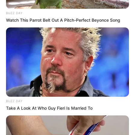
sorprendido por un sicario que se movilizaba en bicicleta.
BUZZ DAY
Watch This Parrot Belt Out A Pitch-Perfect Beyonce Song
BUZZ DAY
Take A Look At Who Guy Fieri Is Married To
El parroquiano recibió dos proyectiles por parte del