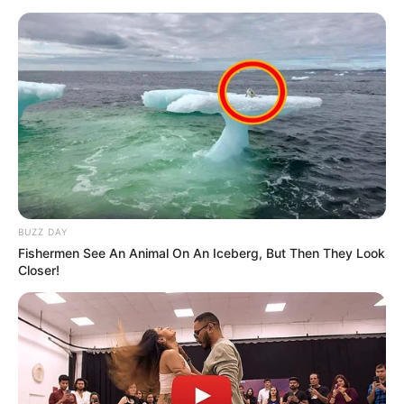
ACTIVAR AHORA
TEMAS DESTACADOS
RECIBO DEL AGUA
LOCALIDAD DE USAQUÉN
CUNDINAMARCA
DESAPARECIDOS
CORTES DE LUZ
LOCALIDAD DE ENGATIVÁ
BUZZ DAY
REGIOTRAM DE OCCIDENTE
Fishermen See An Animal On An Iceberg, But Then They Look
LOCALIDAD DE SUBA
Closer!