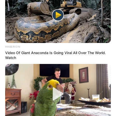
COMPARTIR
UNIRSE AL CANAL DE WHATSAPP
HABERION
Fue identificado el hombre que recibió dos mortales
Video Of Giant Anaconda Is Going Viral All Over The World.
balazos
en las horas del mediodía del pasado miércoles
Watch
18 de agosto de este año 2021 en una esquina del
occidente de la capital del país.
Lea También:
Menor de edad se habría inyectado
sustancia para acabar con su vida
Se trata de Carlos Alberto Serna Sánchez de 40 años de
edad
, quien hacia las 12 meridiano se desplazaba por la
Carrera 116 con la Calle 22 del barrio Atahualpa de la
localidad Fontibón
, cuando de repente resultó