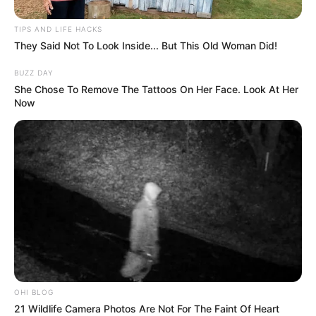
paradero del matón y a su vez, buscan conocer por qué le
quitaron la existencia a Serna Sánchez.
TIPS AND LIFE HACKS
They Said Not To Look Inside... But This Old Woman Did!
COMPARTIR
BUZZ DAY
She Chose To Remove The Tattoos On Her Face. Look At Her
Now
ALERTA BOGOTÁ EN GOOGLE NEWS
TEMAS RELACIONADOS
SICARIO
LOCALIDAD DE FONTIBÓN
TRAGENDIA
MANTÉNGASE EN ALERTA
Tenemos todas las noticias que le
OHI BLOG
interesan. Para estar bien informado, por
21 Wildlife Camera Photos Are Not For The Faint Of Heart
favor, active las notificaciones de Alerta.