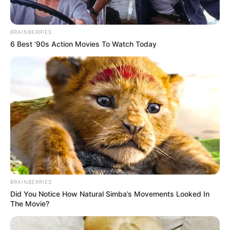
el traslado de la mujer,
está dio a luz dentro de su hogar.
BRAINBERRIES
6 Best '90s Action Movies To Watch Today
BRAINBERRIES
Did You Notice How Natural Simba’s Movements Looked In
The Movie?