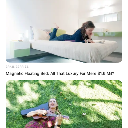
TEMAS DESTACADOS
RECIBO DEL AGUA
LOCALIDAD DE USAQUÉN
CUNDINAMARCA
DESAPARECIDOS
CORTES DE LUZ
LOCALIDAD DE ENGATIVÁ
REGIOTRAM DE OCCIDENTE
LOCALIDAD DE SUBA
BRAINBERRIES
Magnetic Floating Bed: All That Luxury For Mere $1.6 Mil?