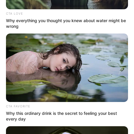
CTA LOVE
Why everything you thought you knew about water might be
wrong
Captura de video
Policía salva la de vida de bebé
CTA FAVORITE
Por:
Yurby Calderón
Why this ordinary drink is the secret to feeling your best
every day
Noviembre 15, 2019