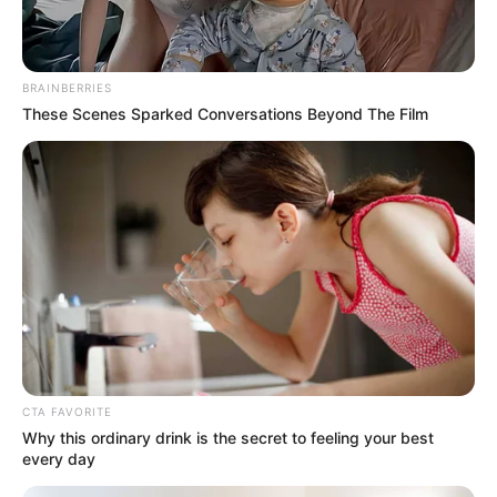
ALERTA BOGOTÁ EN GOOGLE NEWS
BRAINBERRIES
These Scenes Sparked Conversations Beyond The Film
TEMAS RELACIONADOS
BEBÉ RECIÉN NACIDO
BOGOTÁ
POLICÍA METROPOLITANA DE BOGOTÁ
USME
MANTÉNGASE EN ALERTA
Tenemos todas las noticias que le
interesan. Para estar bien informado, por
favor, active las notificaciones de Alerta.
CTA FAVORITE
Why this ordinary drink is the secret to feeling your best
every day
ACTIVAR AHORA