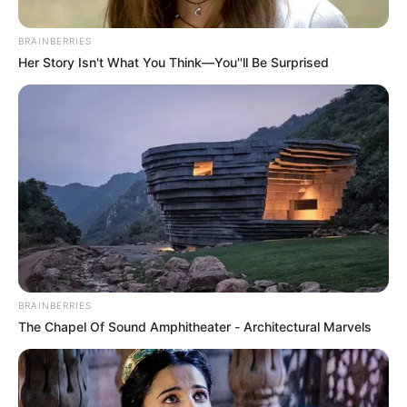
BRAINBERRIES
Her Story Isn't What You Think—You''ll Be Surprised
Captura de video
Robo en Transmilenio
BRAINBERRIES
Por:
Héctor Santiago Guaman Espinosa
The Chapel Of Sound Amphitheater - Architectural Marvels
Noviembre 11, 2020