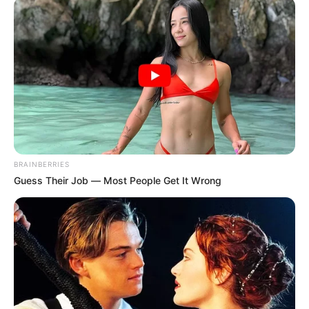
La ciudadana indicó que de a poco se va recuperando, un
tanto mareada por la cantidad de sangre que perdió y que
la hizo entrar en shock al ver tanto liquido hemático y
solo espera que no dejen salir al ladrón, porque es un
verdadero peligro para la sociedad.
COMPARTIR
BRAINBERRIES
ALERTA BOGOTÁ EN GOOGLE NEWS
Guess Their Job — Most People Get It Wrong
TEMAS RELACIONADOS
ROBO EN TRANSMILENIO
BOGOTÁ
MANTÉNGASE EN ALERTA