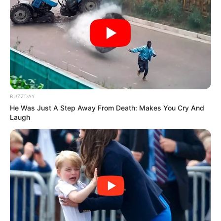
ciudadano victima está
recuperándose en la Clínica
Country.
En Bogotá se adelanta un consejo de
seguridad en la
alcaldía mayor, en donde participa la alcaldesa Claudia
López,
Aníbal Fernández de Soto secretario de Seguridad
y el general Eliecer Camacho Comandante de la Policía
Metropolitana de Bogotá.
BUZZDAY
COMPARTIR
He Was Just A Step Away From Death: Makes You Cry And
Laugh
ALERTA BOGOTÁ EN GOOGLE NEWS
TEMAS RELACIONADOS
BOGOTÁ
ASESINATO
RECOMPENSA