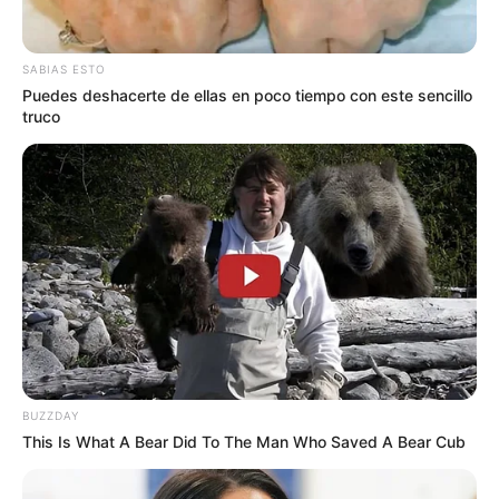
estos hechos delincuenciales el día de hoy en las tres
localidades de Chapinero, Barrios Unidos y Antonio
Nariño",
dijo Fernández de Soto secretario de Seguridad.
SABIAS ESTO
Puedes deshacerte de ellas en poco tiempo con este sencillo
truco
BUZZDAY
This Is What A Bear Did To The Man Who Saved A Bear Cub