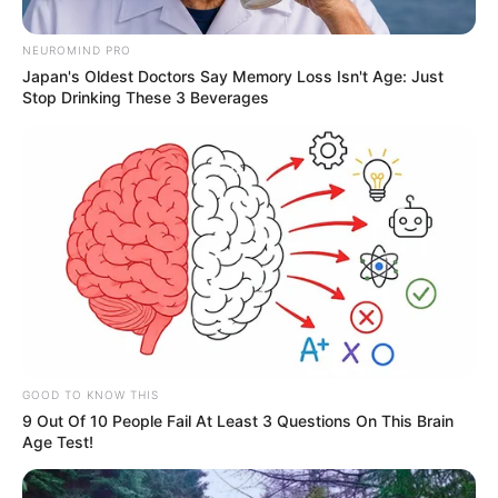
NEUROMIND PRO
Japan's Oldest Doctors Say Memory Loss Isn't Age: Just
Stop Drinking These 3 Beverages
Foto @PoliciaBogota
Humberto Sabogal, policía asesinado
GOOD TO KNOW THIS
Por:
Katy Sánchez
9 Out Of 10 People Fail At Least 3 Questions On This Brain
Agosto 11, 2021
Age Test!