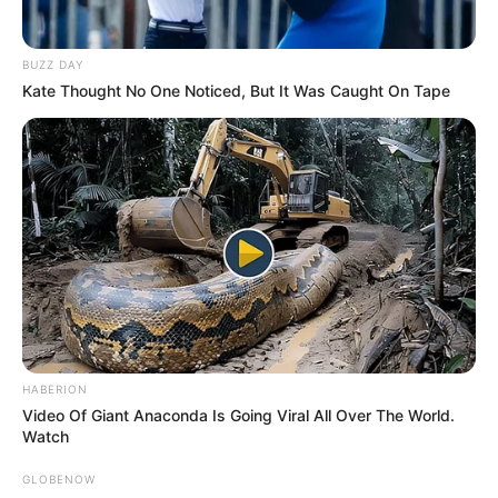
MANTÉNGASE EN ALERTA
BUZZ DAY
Tenemos todas las noticias que le
Kate Thought No One Noticed, But It Was Caught On Tape
interesan. Para estar bien informado, por
favor, active las notificaciones de Alerta.
ACTIVAR AHORA
TEMAS DESTACADOS
RECIBO DEL AGUA
LOCALIDAD DE USAQUÉN
CUNDINAMARCA
DESAPARECIDOS
HABERION
CORTES DE LUZ
LOCALIDAD DE ENGATIVÁ
Video Of Giant Anaconda Is Going Viral All Over The World.
REGIOTRAM DE OCCIDENTE
Watch
LOCALIDAD DE SUBA
GLOBENOW