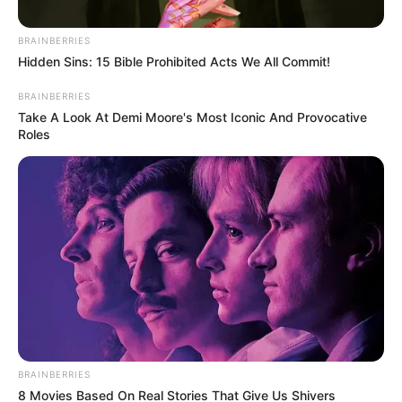
BRAINBERRIES
Hidden Sins: 15 Bible Prohibited Acts We All Commit!
BRAINBERRIES
Take A Look At Demi Moore's Most Iconic And Provocative
Roles
Archivo RCN
Policía capturó a 2 fleteros en Kennedy y evitó robo
Noviembre 30, 2018
BRAINBERRIES
COMPARTIR
8 Movies Based On Real Stories That Give Us Shivers