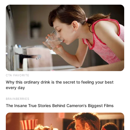
RECIBO DEL AGUA
LOCALIDAD DE USAQUÉN
CUNDINAMARCA
DESAPARECIDOS
CORTES DE LUZ
LOCALIDAD DE ENGATIVÁ
REGIOTRAM DE OCCIDENTE
LOCALIDAD DE SUBA
CTA FAVORITE
Why this ordinary drink is the secret to feeling your best
every day
BRAINBERRIES
The Insane True Stories Behind Cameron's Biggest Films