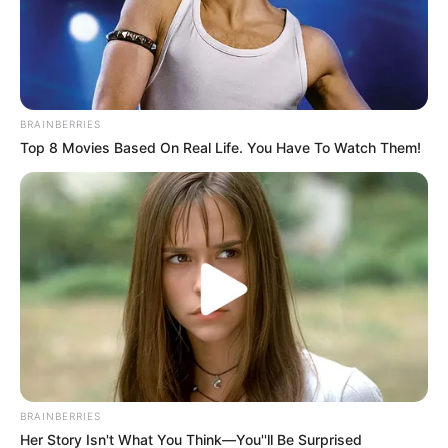
COMPARTIR
ALERTA BOGOTÁ EN GOOGLE NEWS
BRAINBERRIES
MANTÉNGASE EN ALERTA
Top 8 Movies Based On Real Life. You Have To Watch Them!
Tenemos todas las noticias que le
interesan. Para estar bien informado, por
favor, active las notificaciones de Alerta.
ACTIVAR AHORA
TEMAS DESTACADOS
BRAINBERRIES
Her Story Isn't What You Think—You''ll Be Surprised