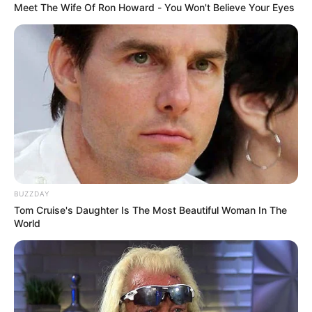
Meet The Wife Of Ron Howard - You Won't Believe Your Eyes
BUZZDAY
Tom Cruise's Daughter Is The Most Beautiful Woman In The
En otras noticias:
Megaobra en Cundinamarca conectaría
World
varios municipios y trayectos serán cortos
En su análisis, el Ministerio Público también explicó que
las decisiones anteriores no incluyeron una descripción
precisa de las conductas atribuidas al funcionario. Según
el informe,
hubo inconsistencias entre los fundamentos