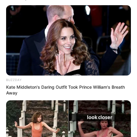
COMPARTIR
UNIRSE AL CANAL DE WHATSAPP
La Procuraduría General de la Nación tomó la decisión de
archivar el proceso disciplinario contra el alcalde de
Chía, Leonardo Donoso,
y revocar las decisiones emitidas
en dos fallos anteriores. En dichas resoluciones se había
ordenado su destitución y se había establecido una
inhabilidad por nueve años, como resultado de la revisión
BUZZDAY
de un proceso contractual relacionado con la licitación
Kate Middleton's Daring Outfit Took Prince William's Breath
del alumbrado público en 2018.
Away
La decisión se tomó luego de concluir que no se cumplían
los elementos necesarios para mantener las sanciones
impuestas. Además, el despacho del Procurador señaló
que,
tras revisar el caso, se identificaron fallas en el
análisis jurídico de las conductas atribuidas.
Según la
entidad, no se demostró una falta sustancial por parte de