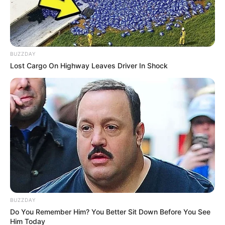
BUZZDAY
Lost Cargo On Highway Leaves Driver In Shock
X - @AlcaldiaChia
Leonardo Donoso, alcalde de Chía.
Por:
Anthonny José Galindo Florian
Mayo 16, 2025
BUZZDAY
Do You Remember Him? You Better Sit Down Before You See
Him Today