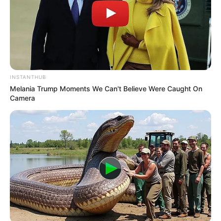
TEMAS DESTACADOS
RECIBO DEL AGUA
LOCALIDAD DE USAQUÉN
CUNDINAMARCA
DESAPARECIDOS
CORTES DE LUZ
LOCALIDAD DE ENGATIVÁ
REGIOTRAM DE OCCIDENTE
LOCALIDAD DE SUBA
INSTANTHUB
Melania Trump Moments We Can't Believe Were Caught On
Camera