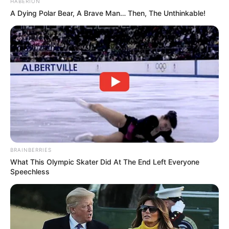
HABERION
A Dying Polar Bear, A Brave Man… Then, The Unthinkable!
TEMAS RELACIONADOS
ALCALDÍA DE CHÍA
LEONARDO DONOSO
PROCURADURÍA GENERAL DE LA NACIÓN
CHÍA
MANTÉNGASE EN ALERTA
Tenemos todas las noticias que le
interesan. Para estar bien informado, por
BRAINBERRIES
favor, active las notificaciones de Alerta.
What This Olympic Skater Did At The End Left Everyone
Speechless
ACTIVAR AHORA