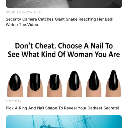
GOOD TO KNOW THIS
Security Camera Catches Giant Snake Reaching Her Bed!
Watch The Video
BUZZ DAY
Pick A Ring And Nail Shape To Reveal Your Darkest Secrets!
Le puede interesar:
"Siempre estará en la mente":
hermano de Gabriel Esteban dio unas palabras en el
velorio