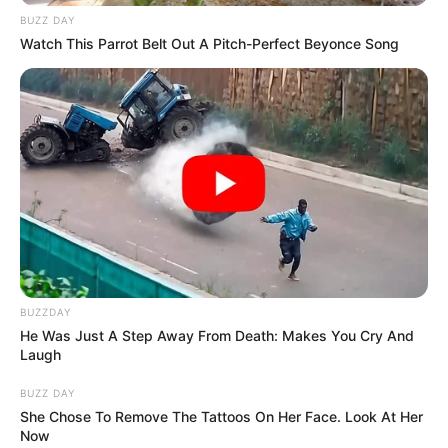
favor, active las notificaciones de Alerta.
BUZZ DAY
Watch This Parrot Belt Out A Pitch-Perfect Beyonce Song
ACTIVAR AHORA
TEMAS DESTACADOS
RECIBO DEL AGUA
LOCALIDAD DE USAQUÉN
CUNDINAMARCA
DESAPARECIDOS
CORTES DE LUZ
LOCALIDAD DE ENGATIVÁ
REGIOTRAM DE OCCIDENTE
LOCALIDAD DE SUBA
BUZZDAY
He Was Just A Step Away From Death: Makes You Cry And
Laugh
BUZZ DAY
She Chose To Remove The Tattoos On Her Face. Look At Her
Now