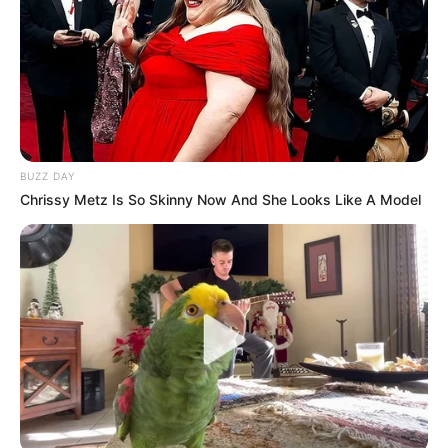
con su puño y letra, en la que hay varios datos de la
mamá del niño asesinado.
COMPARTIR
ALERTA BOGOTÁ EN GOOGLE NEWS
BUZZ DAY
Chrissy Metz Is So Skinny Now And She Looks Like A Model
TEMAS RELACIONADOS
MENORES ASESINADOS
PADRES ASESINAN A SUS HIJOS
MELGAR
MANTÉNGASE EN ALERTA
Tenemos todas las noticias que le
interesan. Para estar bien informado, por